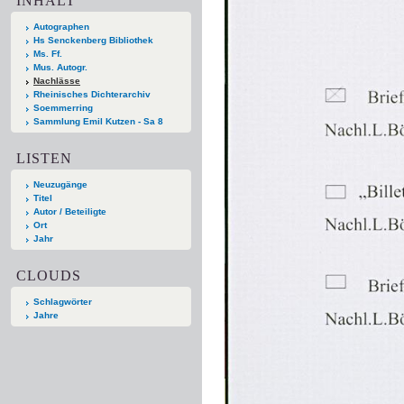
INHALT
Autographen
Hs Senckenberg Bibliothek
Ms. Ff.
Mus. Autogr.
Nachlässe
Rheinisches Dichterarchiv
Soemmerring
Sammlung Emil Kutzen - Sa 8
LISTEN
Neuzugänge
Titel
Autor / Beteiligte
Ort
Jahr
CLOUDS
Schlagwörter
Jahre