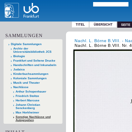
TITEL
ÜBERSICHT
SEITE
SAMMLUNGEN
Nachl. L. Börne B.VIII. - Na
Digitale Sammlungen
Nachl. L. Börne B.VIII. Nr. 
Archiv der
Universitätsbibliothek JCS
Biologie
Frankfurt und Seltene Drucke
Handschriften und Inkunabeln
Judaica
Kinderbuchsammlungen
Koloniale Sammlungen
Musik und Theater
Nachlässe
Arthur Schopenhauer
Friedrich Stoltze
Herbert Marcuse
Johann Christian
Senckenberg
Max Horkheimer
Sonstige Nachlässe und
Autographen