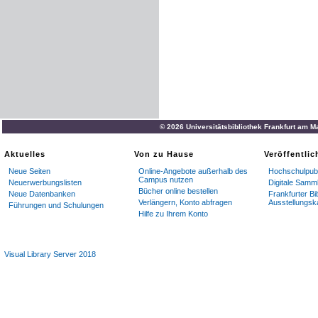
© 2026 Universitätsbibliothek Frankfurt am M
Aktuelles
Von zu Hause
Veröffentli
Neue Seiten
Online-Angebote außerhalb des
Hochschulpubl
Campus nutzen
Neuerwerbungslisten
Digitale Samm
Bücher online bestellen
Neue Datenbanken
Frankfurter Bi
Verlängern, Konto abfragen
Ausstellungsk
Führungen und Schulungen
Hilfe zu Ihrem Konto
Visual Library Server 2018