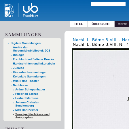
TITEL
ÜBERSICHT
SEITE
SAMMLUNGEN
Nachl. L. Börne B.VIII. - Na
Digitale Sammlungen
Nachl. L. Börne B.VIII. Nr. 
Archiv der
Universitätsbibliothek JCS
Biologie
Frankfurt und Seltene Drucke
Handschriften und Inkunabeln
Judaica
Kinderbuchsammlungen
Koloniale Sammlungen
Musik und Theater
Nachlässe
Arthur Schopenhauer
Friedrich Stoltze
Herbert Marcuse
Johann Christian
Senckenberg
Max Horkheimer
Sonstige Nachlässe und
Autographen