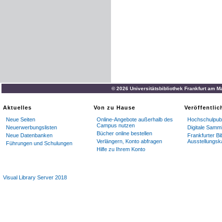
© 2026 Universitätsbibliothek Frankfurt am M
Aktuelles
Von zu Hause
Veröffentli
Neue Seiten
Online-Angebote außerhalb des
Hochschulpubl
Campus nutzen
Neuerwerbungslisten
Digitale Samm
Bücher online bestellen
Neue Datenbanken
Frankfurter Bi
Verlängern, Konto abfragen
Ausstellungsk
Führungen und Schulungen
Hilfe zu Ihrem Konto
Visual Library Server 2018