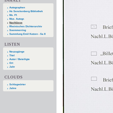
INHALT
Autographen
Hs Senckenberg Bibliothek
Ms. Ff.
Mus. Autogr.
Nachlässe
Rheinisches Dichterarchiv
Soemmerring
Sammlung Emil Kutzen - Sa 8
LISTEN
Neuzugänge
Titel
Autor / Beteiligte
Ort
Jahr
CLOUDS
Schlagwörter
Jahre