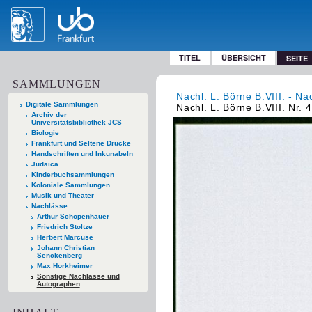
TITEL
ÜBERSICHT
SEITE
SAMMLUNGEN
Nachl. L. Börne B.VIII. - Na
Digitale Sammlungen
Nachl. L. Börne B.VIII. Nr. 
Archiv der
Universitätsbibliothek JCS
Biologie
Frankfurt und Seltene Drucke
Handschriften und Inkunabeln
Judaica
Kinderbuchsammlungen
Koloniale Sammlungen
Musik und Theater
Nachlässe
Arthur Schopenhauer
Friedrich Stoltze
Herbert Marcuse
Johann Christian
Senckenberg
Max Horkheimer
Sonstige Nachlässe und
Autographen