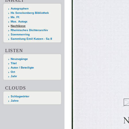
INHALT
Autographen
Hs Senckenberg Bibliothek
Ms. Ff.
Mus. Autogr.
Nachlässe
Rheinisches Dichterarchiv
Soemmerring
Sammlung Emil Kutzen - Sa 8
LISTEN
Neuzugänge
Titel
Autor / Beteiligte
Ort
Jahr
CLOUDS
Schlagwörter
Jahre