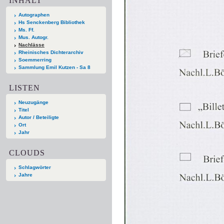
INHALT
Autographen
Hs Senckenberg Bibliothek
Ms. Ff.
Mus. Autogr.
Nachlässe
Rheinisches Dichterarchiv
Soemmerring
Sammlung Emil Kutzen - Sa 8
LISTEN
Neuzugänge
Titel
Autor / Beteiligte
Ort
Jahr
CLOUDS
Schlagwörter
Jahre