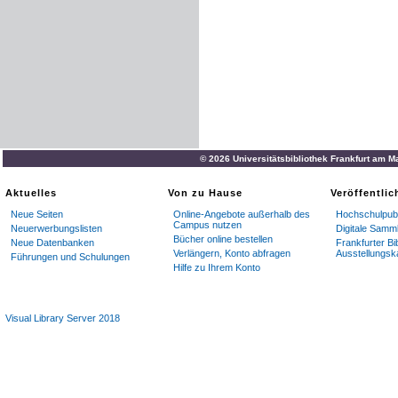
© 2026 Universitätsbibliothek Frankfurt am M
Aktuelles
Von zu Hause
Veröffentli
Neue Seiten
Online-Angebote außerhalb des
Hochschulpubl
Campus nutzen
Neuerwerbungslisten
Digitale Samm
Bücher online bestellen
Neue Datenbanken
Frankfurter Bi
Verlängern, Konto abfragen
Ausstellungsk
Führungen und Schulungen
Hilfe zu Ihrem Konto
Visual Library Server 2018