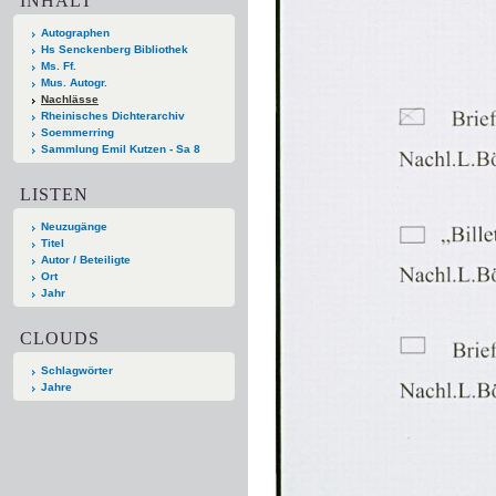
INHALT
Autographen
Hs Senckenberg Bibliothek
Ms. Ff.
Mus. Autogr.
Nachlässe
Rheinisches Dichterarchiv
Soemmerring
Sammlung Emil Kutzen - Sa 8
LISTEN
Neuzugänge
Titel
Autor / Beteiligte
Ort
Jahr
CLOUDS
Schlagwörter
Jahre