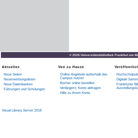
© 2026 Universitätsbibliothek Frankfurt am M
Aktuelles
Von zu Hause
Veröffentli
Neue Seiten
Online-Angebote außerhalb des
Hochschulpubl
Campus nutzen
Neuerwerbungslisten
Digitale Samm
Bücher online bestellen
Neue Datenbanken
Frankfurter Bi
Verlängern, Konto abfragen
Ausstellungsk
Führungen und Schulungen
Hilfe zu Ihrem Konto
Visual Library Server 2018