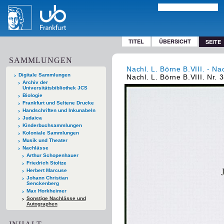
TITEL
ÜBERSICHT
SEITE
SAMMLUNGEN
Nachl. L. Börne B.VIII. - Na
Digitale Sammlungen
Nachl. L. Börne B.VIII. Nr. 
Archiv der
Universitätsbibliothek JCS
Biologie
Frankfurt und Seltene Drucke
Handschriften und Inkunabeln
Judaica
Kinderbuchsammlungen
Koloniale Sammlungen
Musik und Theater
Nachlässe
Arthur Schopenhauer
Friedrich Stoltze
Herbert Marcuse
Johann Christian
Senckenberg
Max Horkheimer
Sonstige Nachlässe und
Autographen