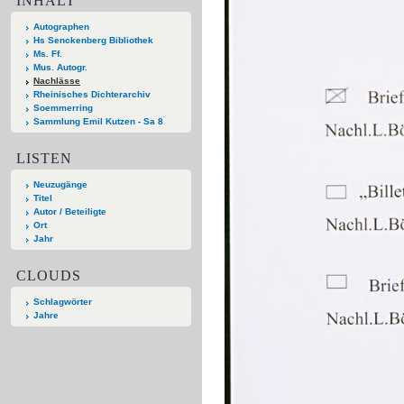
INHALT
Autographen
Hs Senckenberg Bibliothek
Ms. Ff.
Mus. Autogr.
Nachlässe
Rheinisches Dichterarchiv
Soemmerring
Sammlung Emil Kutzen - Sa 8
LISTEN
Neuzugänge
Titel
Autor / Beteiligte
Ort
Jahr
CLOUDS
Schlagwörter
Jahre