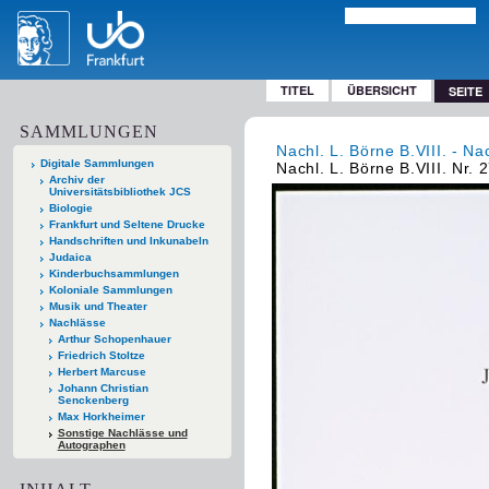
TITEL
ÜBERSICHT
SEITE
SAMMLUNGEN
Nachl. L. Börne B.VIII. - Na
Digitale Sammlungen
Nachl. L. Börne B.VIII. Nr. 
Archiv der
Universitätsbibliothek JCS
Biologie
Frankfurt und Seltene Drucke
Handschriften und Inkunabeln
Judaica
Kinderbuchsammlungen
Koloniale Sammlungen
Musik und Theater
Nachlässe
Arthur Schopenhauer
Friedrich Stoltze
Herbert Marcuse
Johann Christian
Senckenberg
Max Horkheimer
Sonstige Nachlässe und
Autographen