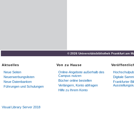
© 2026 Universitätsbibliothek Frankfurt am M
Aktuelles
Von zu Hause
Veröffentli
Neue Seiten
Online-Angebote außerhalb des
Hochschulpubl
Campus nutzen
Neuerwerbungslisten
Digitale Samm
Bücher online bestellen
Neue Datenbanken
Frankfurter Bi
Verlängern, Konto abfragen
Ausstellungsk
Führungen und Schulungen
Hilfe zu Ihrem Konto
Visual Library Server 2018