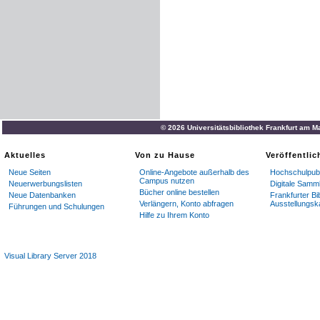
© 2026 Universitätsbibliothek Frankfurt am M
Aktuelles
Von zu Hause
Veröffentli
Neue Seiten
Online-Angebote außerhalb des
Hochschulpubl
Campus nutzen
Neuerwerbungslisten
Digitale Samm
Bücher online bestellen
Neue Datenbanken
Frankfurter Bi
Verlängern, Konto abfragen
Ausstellungsk
Führungen und Schulungen
Hilfe zu Ihrem Konto
Visual Library Server 2018