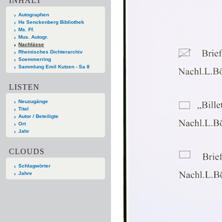
INHALT
Autographen
Hs Senckenberg Bibliothek
Ms. Ff.
Mus. Autogr.
Nachlässe
Rheinisches Dichterarchiv
Soemmerring
Sammlung Emil Kutzen - Sa 8
LISTEN
Neuzugänge
Titel
Autor / Beteiligte
Ort
Jahr
CLOUDS
Schlagwörter
Jahre