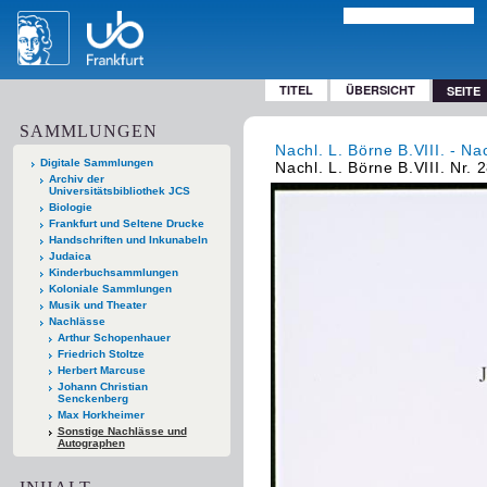
TITEL
ÜBERSICHT
SEITE
SAMMLUNGEN
Nachl. L. Börne B.VIII. - Na
Digitale Sammlungen
Nachl. L. Börne B.VIII. Nr. 
Archiv der
Universitätsbibliothek JCS
Biologie
Frankfurt und Seltene Drucke
Handschriften und Inkunabeln
Judaica
Kinderbuchsammlungen
Koloniale Sammlungen
Musik und Theater
Nachlässe
Arthur Schopenhauer
Friedrich Stoltze
Herbert Marcuse
Johann Christian
Senckenberg
Max Horkheimer
Sonstige Nachlässe und
Autographen