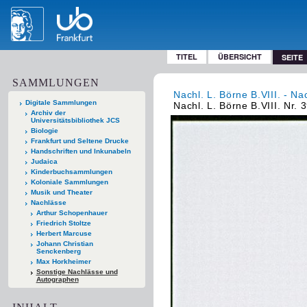
TITEL
ÜBERSICHT
SEITE
SAMMLUNGEN
Nachl. L. Börne B.VIII. - Na
Digitale Sammlungen
Nachl. L. Börne B.VIII. Nr. 
Archiv der
Universitätsbibliothek JCS
Biologie
Frankfurt und Seltene Drucke
Handschriften und Inkunabeln
Judaica
Kinderbuchsammlungen
Koloniale Sammlungen
Musik und Theater
Nachlässe
Arthur Schopenhauer
Friedrich Stoltze
Herbert Marcuse
Johann Christian
Senckenberg
Max Horkheimer
Sonstige Nachlässe und
Autographen