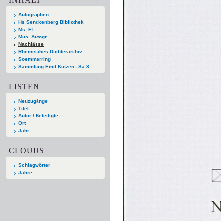
INHALT
Autographen
Hs Senckenberg Bibliothek
Ms. Ff.
Mus. Autogr.
Nachlässe
Rheinisches Dichterarchiv
Soemmerring
Sammlung Emil Kutzen - Sa 8
LISTEN
Neuzugänge
Titel
Autor / Beteiligte
Ort
Jahr
CLOUDS
Schlagwörter
Jahre