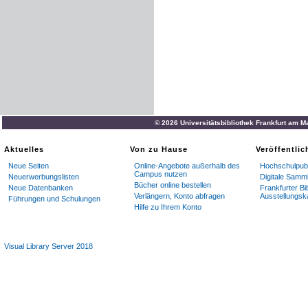
© 2026 Universitätsbibliothek Frankfurt am M
Aktuelles
Von zu Hause
Veröffentli
Neue Seiten
Online-Angebote außerhalb des
Hochschulpubl
Campus nutzen
Neuerwerbungslisten
Digitale Samm
Bücher online bestellen
Neue Datenbanken
Frankfurter Bi
Verlängern, Konto abfragen
Ausstellungsk
Führungen und Schulungen
Hilfe zu Ihrem Konto
Visual Library Server 2018