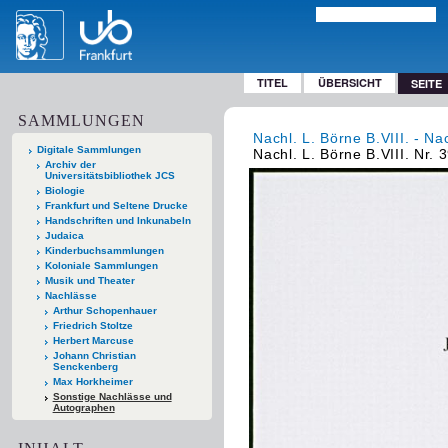
TITEL
ÜBERSICHT
SEITE
SAMMLUNGEN
Nachl. L. Börne B.VIII. - Na
Digitale Sammlungen
Nachl. L. Börne B.VIII. Nr. 
Archiv der
Universitätsbibliothek JCS
Biologie
Frankfurt und Seltene Drucke
Handschriften und Inkunabeln
Judaica
Kinderbuchsammlungen
Koloniale Sammlungen
Musik und Theater
Nachlässe
Arthur Schopenhauer
Friedrich Stoltze
Herbert Marcuse
Johann Christian
Senckenberg
Max Horkheimer
Sonstige Nachlässe und
Autographen