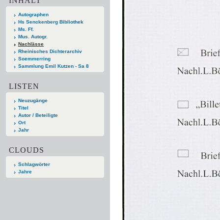
INHALT
Autographen
Hs Senckenberg Bibliothek
Ms. Ff.
Mus. Autogr.
Nachlässe
Rheinisches Dichterarchiv
Soemmerring
Sammlung Emil Kutzen - Sa 8
LISTEN
Neuzugänge
Titel
Autor / Beteiligte
Ort
Jahr
CLOUDS
Schlagwörter
Jahre