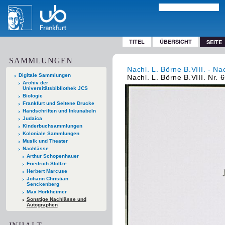
TITEL
ÜBERSICHT
SEITE
SAMMLUNGEN
Nachl. L. Börne B.VIII. - Na
Digitale Sammlungen
Nachl. L. Börne B.VIII. Nr. 
Archiv der
Universitätsbibliothek JCS
Biologie
Frankfurt und Seltene Drucke
Handschriften und Inkunabeln
Judaica
Kinderbuchsammlungen
Koloniale Sammlungen
Musik und Theater
Nachlässe
Arthur Schopenhauer
Friedrich Stoltze
Herbert Marcuse
Johann Christian
Senckenberg
Max Horkheimer
Sonstige Nachlässe und
Autographen