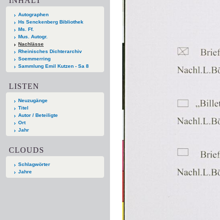
INHALT
Autographen
Hs Senckenberg Bibliothek
Ms. Ff.
Mus. Autogr.
Nachlässe
Rheinisches Dichterarchiv
Soemmerring
Sammlung Emil Kutzen - Sa 8
LISTEN
Neuzugänge
Titel
Autor / Beteiligte
Ort
Jahr
CLOUDS
Schlagwörter
Jahre