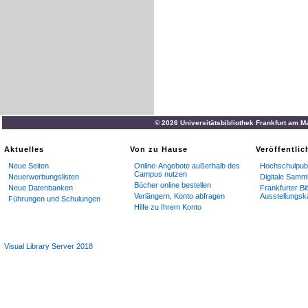
© 2026 Universitätsbibliothek Frankfurt am M
Aktuelles
Von zu Hause
Veröffentli
Neue Seiten
Online-Angebote außerhalb des
Hochschulpubl
Campus nutzen
Neuerwerbungslisten
Digitale Samm
Bücher online bestellen
Neue Datenbanken
Frankfurter Bi
Verlängern, Konto abfragen
Ausstellungsk
Führungen und Schulungen
Hilfe zu Ihrem Konto
Visual Library Server 2018