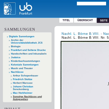
TITEL
ÜBERSICHT
SEITE
SAMMLUNGEN
Nachl. L. Börne B.VIII. - Na
Digitale Sammlungen
Nachl. L. Börne B.VIII. Nr. 
Archiv der
Universitätsbibliothek JCS
Biologie
Frankfurt und Seltene Drucke
Handschriften und Inkunabeln
Judaica
Kinderbuchsammlungen
Koloniale Sammlungen
Musik und Theater
Nachlässe
Arthur Schopenhauer
Friedrich Stoltze
Herbert Marcuse
Johann Christian
Senckenberg
Max Horkheimer
Sonstige Nachlässe und
Autographen