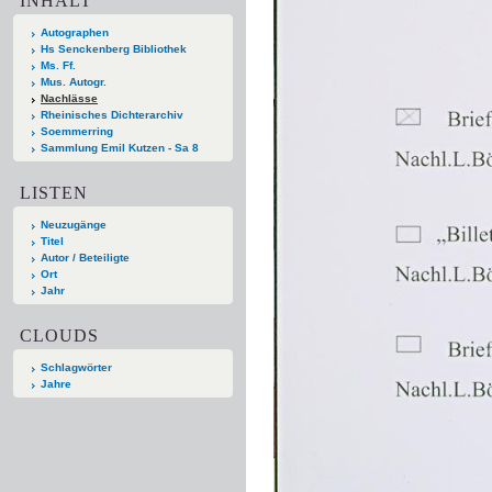
INHALT
Autographen
Hs Senckenberg Bibliothek
Ms. Ff.
Mus. Autogr.
Nachlässe
Rheinisches Dichterarchiv
Soemmerring
Sammlung Emil Kutzen - Sa 8
LISTEN
Neuzugänge
Titel
Autor / Beteiligte
Ort
Jahr
CLOUDS
Schlagwörter
Jahre