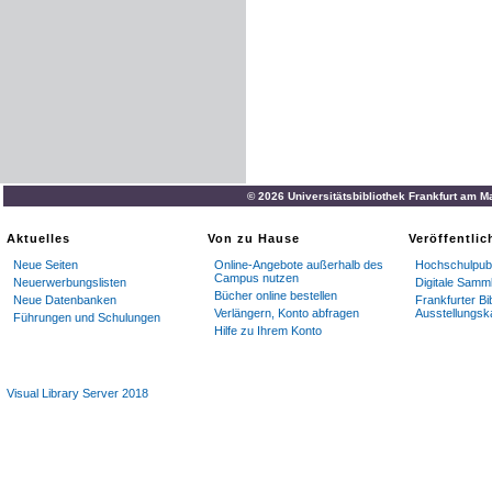
© 2026 Universitätsbibliothek Frankfurt am M
Aktuelles
Von zu Hause
Veröffentli
Neue Seiten
Online-Angebote außerhalb des
Hochschulpubl
Campus nutzen
Neuerwerbungslisten
Digitale Samm
Bücher online bestellen
Neue Datenbanken
Frankfurter Bi
Verlängern, Konto abfragen
Ausstellungsk
Führungen und Schulungen
Hilfe zu Ihrem Konto
Visual Library Server 2018