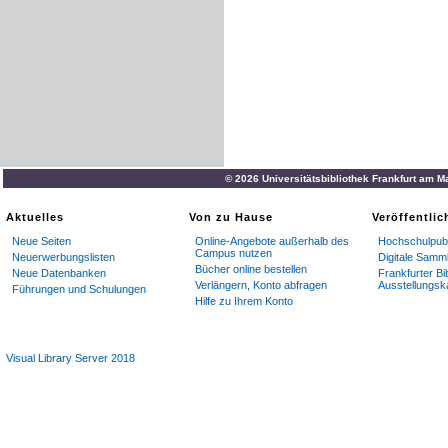
© 2026 Universitätsbibliothek Frankfurt am M
Aktuelles
Von zu Hause
Veröffentli
Neue Seiten
Online-Angebote außerhalb des
Hochschulpubl
Campus nutzen
Neuerwerbungslisten
Digitale Samm
Bücher online bestellen
Neue Datenbanken
Frankfurter Bi
Verlängern, Konto abfragen
Ausstellungsk
Führungen und Schulungen
Hilfe zu Ihrem Konto
Visual Library Server 2018