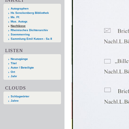
INHALT
Autographen
Hs Senckenberg Bibliothek
Ms. Ff.
Mus. Autogr.
Nachlässe
Rheinisches Dichterarchiv
Soemmerring
Sammlung Emil Kutzen - Sa 8
LISTEN
Neuzugänge
Titel
Autor / Beteiligte
Ort
Jahr
CLOUDS
Schlagwörter
Jahre