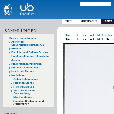
TITEL
ÜBERSICHT
SEITE
SAMMLUNGEN
Nachl. L. Börne B.VIII. - Na
Digitale Sammlungen
Nachl. L. Börne B.VIII. Nr. 
Archiv der
Universitätsbibliothek JCS
Biologie
Frankfurt und Seltene Drucke
Handschriften und Inkunabeln
Judaica
Kinderbuchsammlungen
Koloniale Sammlungen
Musik und Theater
Nachlässe
Arthur Schopenhauer
Friedrich Stoltze
Herbert Marcuse
Johann Christian
Senckenberg
Max Horkheimer
Sonstige Nachlässe und
Autographen