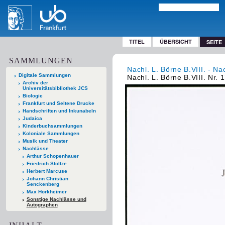
TITEL
ÜBERSICHT
SEITE
SAMMLUNGEN
Nachl. L. Börne B.VIII. - Na
Digitale Sammlungen
Nachl. L. Börne B.VIII. Nr. 
Archiv der
Universitätsbibliothek JCS
Biologie
Frankfurt und Seltene Drucke
Handschriften und Inkunabeln
Judaica
Kinderbuchsammlungen
Koloniale Sammlungen
Musik und Theater
Nachlässe
Arthur Schopenhauer
Friedrich Stoltze
Herbert Marcuse
Johann Christian
Senckenberg
Max Horkheimer
Sonstige Nachlässe und
Autographen