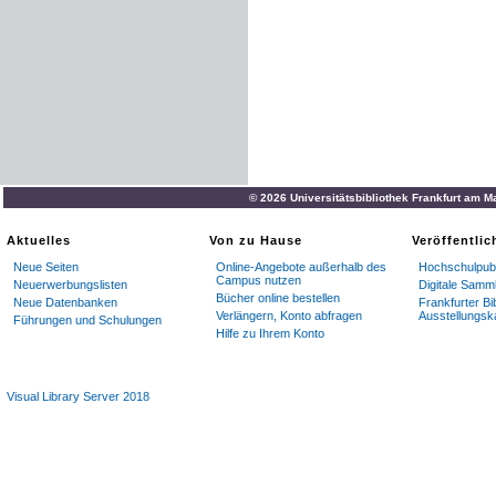
© 2026 Universitätsbibliothek Frankfurt am M
Aktuelles
Von zu Hause
Veröffentli
Neue Seiten
Online-Angebote außerhalb des
Hochschulpubl
Campus nutzen
Neuerwerbungslisten
Digitale Samm
Bücher online bestellen
Neue Datenbanken
Frankfurter Bi
Verlängern, Konto abfragen
Ausstellungsk
Führungen und Schulungen
Hilfe zu Ihrem Konto
Visual Library Server 2018