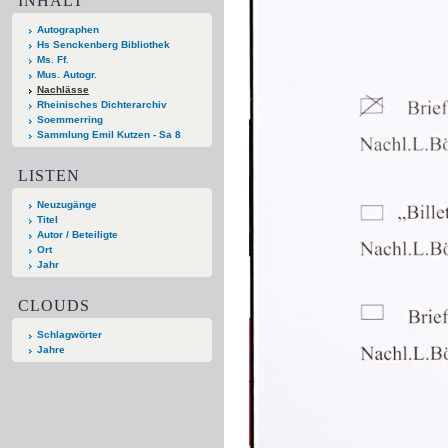
INHALT
Autographen
Hs Senckenberg Bibliothek
Ms. Ff.
Mus. Autogr.
Nachlässe
Rheinisches Dichterarchiv
Soemmerring
Sammlung Emil Kutzen - Sa 8
LISTEN
Neuzugänge
Titel
Autor / Beteiligte
Ort
Jahr
CLOUDS
Schlagwörter
Jahre