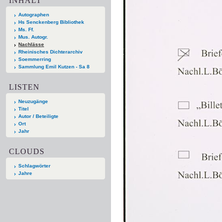
INHALT
Autographen
Hs Senckenberg Bibliothek
Ms. Ff.
Mus. Autogr.
Nachlässe
Rheinisches Dichterarchiv
Soemmerring
Sammlung Emil Kutzen - Sa 8
LISTEN
Neuzugänge
Titel
Autor / Beteiligte
Ort
Jahr
CLOUDS
Schlagwörter
Jahre