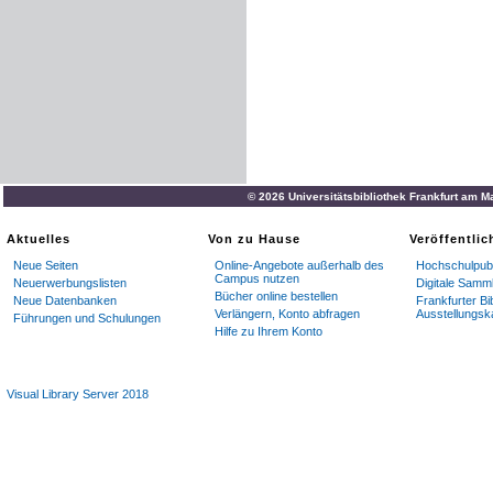
© 2026 Universitätsbibliothek Frankfurt am M
Aktuelles
Von zu Hause
Veröffentli
Neue Seiten
Online-Angebote außerhalb des
Hochschulpubl
Campus nutzen
Neuerwerbungslisten
Digitale Samm
Bücher online bestellen
Neue Datenbanken
Frankfurter Bi
Verlängern, Konto abfragen
Ausstellungsk
Führungen und Schulungen
Hilfe zu Ihrem Konto
Visual Library Server 2018