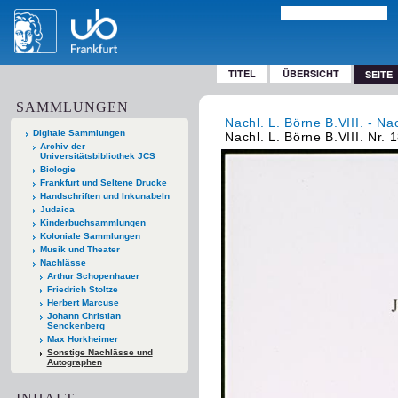
TITEL
ÜBERSICHT
SEITE
SAMMLUNGEN
Nachl. L. Börne B.VIII. - Na
Digitale Sammlungen
Nachl. L. Börne B.VIII. Nr. 
Archiv der
Universitätsbibliothek JCS
Biologie
Frankfurt und Seltene Drucke
Handschriften und Inkunabeln
Judaica
Kinderbuchsammlungen
Koloniale Sammlungen
Musik und Theater
Nachlässe
Arthur Schopenhauer
Friedrich Stoltze
Herbert Marcuse
Johann Christian
Senckenberg
Max Horkheimer
Sonstige Nachlässe und
Autographen