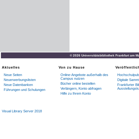
© 2026 Universitätsbibliothek Frankfurt am M
Aktuelles
Von zu Hause
Veröffentli
Neue Seiten
Online-Angebote außerhalb des
Hochschulpubl
Campus nutzen
Neuerwerbungslisten
Digitale Samm
Bücher online bestellen
Neue Datenbanken
Frankfurter Bi
Verlängern, Konto abfragen
Ausstellungsk
Führungen und Schulungen
Hilfe zu Ihrem Konto
Visual Library Server 2018