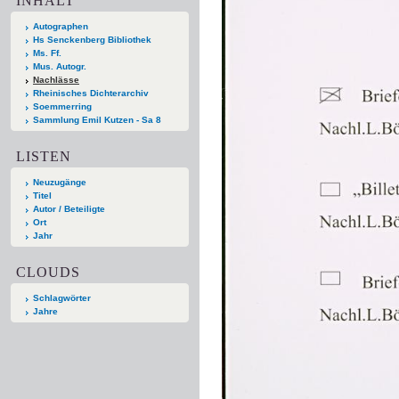
INHALT
Autographen
Hs Senckenberg Bibliothek
Ms. Ff.
Mus. Autogr.
Nachlässe
Rheinisches Dichterarchiv
Soemmerring
Sammlung Emil Kutzen - Sa 8
LISTEN
Neuzugänge
Titel
Autor / Beteiligte
Ort
Jahr
CLOUDS
Schlagwörter
Jahre