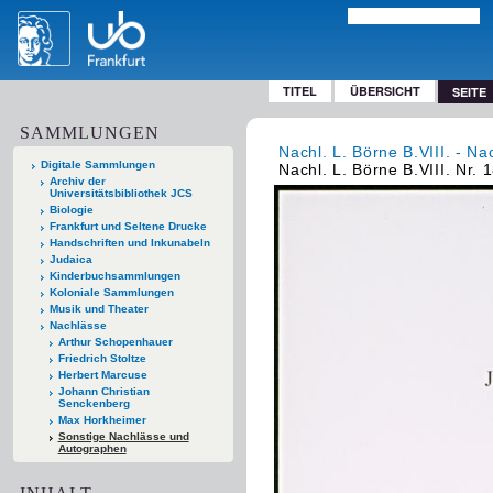
TITEL
ÜBERSICHT
SEITE
SAMMLUNGEN
Nachl. L. Börne B.VIII. - Na
Digitale Sammlungen
Nachl. L. Börne B.VIII. Nr. 
Archiv der
Universitätsbibliothek JCS
Biologie
Frankfurt und Seltene Drucke
Handschriften und Inkunabeln
Judaica
Kinderbuchsammlungen
Koloniale Sammlungen
Musik und Theater
Nachlässe
Arthur Schopenhauer
Friedrich Stoltze
Herbert Marcuse
Johann Christian
Senckenberg
Max Horkheimer
Sonstige Nachlässe und
Autographen