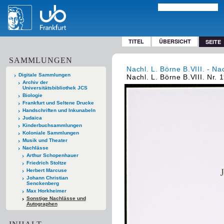
TITEL
ÜBERSICHT
SEITE
SAMMLUNGEN
Nachl. L. Börne B.VIII. - Na
Digitale Sammlungen
Nachl. L. Börne B.VIII. Nr. 
Archiv der
Universitätsbibliothek JCS
Biologie
Frankfurt und Seltene Drucke
Handschriften und Inkunabeln
Judaica
Kinderbuchsammlungen
Koloniale Sammlungen
Musik und Theater
Nachlässe
Arthur Schopenhauer
Friedrich Stoltze
Herbert Marcuse
Johann Christian
Senckenberg
Max Horkheimer
Sonstige Nachlässe und
Autographen