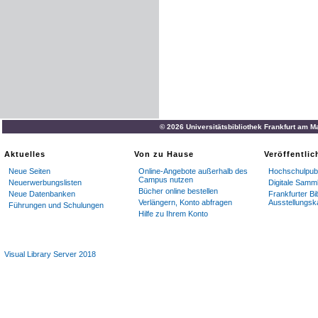
© 2026 Universitätsbibliothek Frankfurt am M
Aktuelles
Von zu Hause
Veröffentli
Neue Seiten
Online-Angebote außerhalb des
Hochschulpubl
Campus nutzen
Neuerwerbungslisten
Digitale Samm
Bücher online bestellen
Neue Datenbanken
Frankfurter Bi
Verlängern, Konto abfragen
Ausstellungsk
Führungen und Schulungen
Hilfe zu Ihrem Konto
Visual Library Server 2018