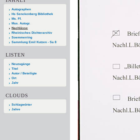
INHALT
Autographen
Hs Senckenberg Bibliothek
Ms. Ff.
Mus. Autogr.
Nachlässe
Rheinisches Dichterarchiv
Soemmerring
Sammlung Emil Kutzen - Sa 8
LISTEN
Neuzugänge
Titel
Autor / Beteiligte
Ort
Jahr
CLOUDS
Schlagwörter
Jahre