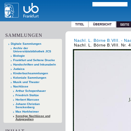
TITEL
ÜBERSICHT
SEITE
SAMMLUNGEN
Nachl. L. Börne B.VIII. - Na
Digitale Sammlungen
Nachl. L. Börne B.VIII. Nr. 
Archiv der
Universitätsbibliothek JCS
Biologie
Frankfurt und Seltene Drucke
Handschriften und Inkunabeln
Judaica
Kinderbuchsammlungen
Koloniale Sammlungen
Musik und Theater
Nachlässe
Arthur Schopenhauer
Friedrich Stoltze
Herbert Marcuse
Johann Christian
Senckenberg
Max Horkheimer
Sonstige Nachlässe und
Autographen