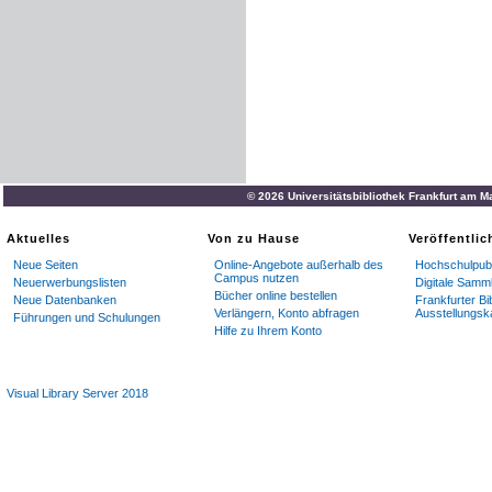
© 2026 Universitätsbibliothek Frankfurt am M
Aktuelles
Von zu Hause
Veröffentli
Neue Seiten
Online-Angebote außerhalb des
Hochschulpubl
Campus nutzen
Neuerwerbungslisten
Digitale Samm
Bücher online bestellen
Neue Datenbanken
Frankfurter Bi
Verlängern, Konto abfragen
Ausstellungsk
Führungen und Schulungen
Hilfe zu Ihrem Konto
Visual Library Server 2018