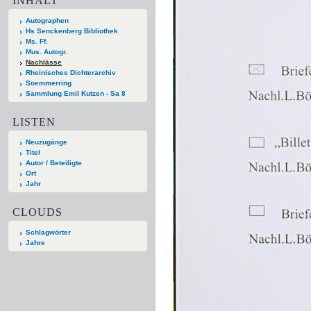
INHALT
Autographen
Hs Senckenberg Bibliothek
Ms. Ff.
Mus. Autogr.
Nachlässe
Rheinisches Dichterarchiv
Soemmerring
Sammlung Emil Kutzen - Sa 8
LISTEN
Neuzugänge
Titel
Autor / Beteiligte
Ort
Jahr
CLOUDS
Schlagwörter
Jahre