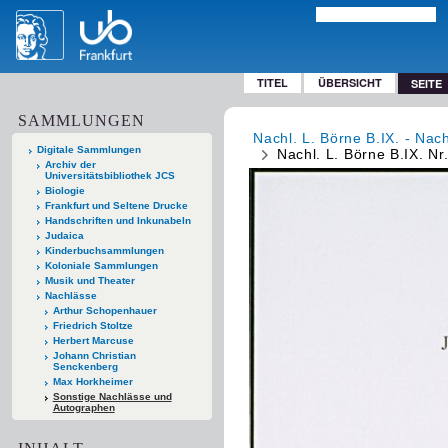
TITEL
ÜBERSICHT
SEITE
SAMMLUNGEN
Nachl. L. Börne B.IX. - Nac
Digitale Sammlungen
Nachl. L. Börne B.IX. Nr
Archiv der
Universitätsbibliothek JCS
Biologie
Frankfurt und Seltene Drucke
Handschriften und Inkunabeln
Judaica
Kinderbuchsammlungen
Koloniale Sammlungen
Musik und Theater
Nachlässe
Arthur Schopenhauer
Friedrich Stoltze
Herbert Marcuse
Johann Christian
Senckenberg
Max Horkheimer
Sonstige Nachlässe und
Autographen