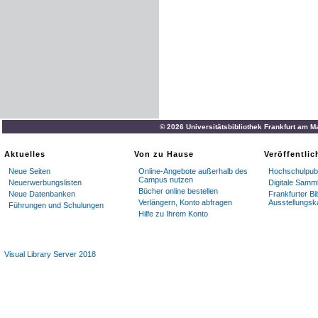
© 2026 Universitätsbibliothek Frankfurt am M
Aktuelles
Von zu Hause
Veröffentli
Neue Seiten
Online-Angebote außerhalb des
Hochschulpubl
Campus nutzen
Neuerwerbungslisten
Digitale Samm
Bücher online bestellen
Neue Datenbanken
Frankfurter Bi
Verlängern, Konto abfragen
Ausstellungsk
Führungen und Schulungen
Hilfe zu Ihrem Konto
Visual Library Server 2018