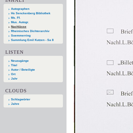
INHALT
Autographen
Hs Senckenberg Bibliothek
Ms. Ff.
Mus. Autogr.
Nachlässe
Rheinisches Dichterarchiv
Soemmerring
Sammlung Emil Kutzen - Sa 8
LISTEN
Neuzugänge
Titel
Autor / Beteiligte
Ort
Jahr
CLOUDS
Schlagwörter
Jahre