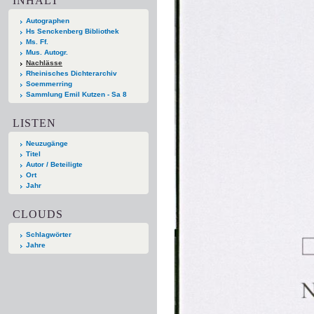
INHALT
Autographen
Hs Senckenberg Bibliothek
Ms. Ff.
Mus. Autogr.
Nachlässe
Rheinisches Dichterarchiv
Soemmerring
Sammlung Emil Kutzen - Sa 8
LISTEN
Neuzugänge
Titel
Autor / Beteiligte
Ort
Jahr
CLOUDS
Schlagwörter
Jahre