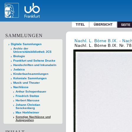
TITEL
ÜBERSICHT
SEITE
SAMMLUNGEN
Nachl. L. Börne B.IX. - Nac
Digitale Sammlungen
Nachl. L. Börne B.IX. Nr. 7
Archiv der
Universitätsbibliothek JCS
Biologie
Frankfurt und Seltene Drucke
Handschriften und Inkunabeln
Judaica
Kinderbuchsammlungen
Koloniale Sammlungen
Musik und Theater
Nachlässe
Arthur Schopenhauer
Friedrich Stoltze
Herbert Marcuse
Johann Christian
Senckenberg
Max Horkheimer
Sonstige Nachlässe und
Autographen