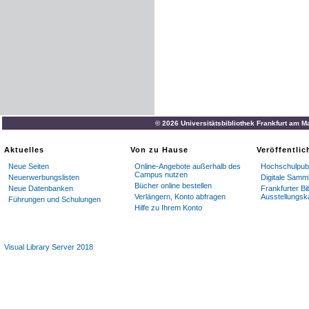
© 2026 Universitätsbibliothek Frankfurt am M
Aktuelles
Von zu Hause
Veröffentli
Neue Seiten
Online-Angebote außerhalb des
Hochschulpubl
Campus nutzen
Neuerwerbungslisten
Digitale Samm
Bücher online bestellen
Neue Datenbanken
Frankfurter Bi
Verlängern, Konto abfragen
Ausstellungsk
Führungen und Schulungen
Hilfe zu Ihrem Konto
Visual Library Server 2018