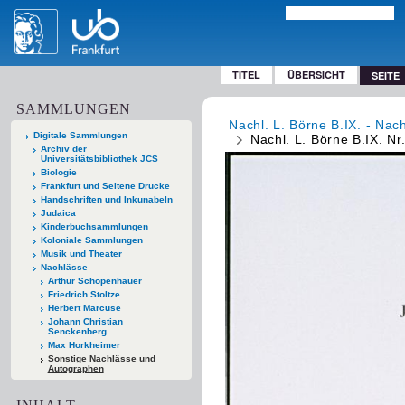
TITEL
ÜBERSICHT
SEITE
SAMMLUNGEN
Nachl. L. Börne B.IX. - Nac
Digitale Sammlungen
Nachl. L. Börne B.IX. Nr
Archiv der
Universitätsbibliothek JCS
Biologie
Frankfurt und Seltene Drucke
Handschriften und Inkunabeln
Judaica
Kinderbuchsammlungen
Koloniale Sammlungen
Musik und Theater
Nachlässe
Arthur Schopenhauer
Friedrich Stoltze
Herbert Marcuse
Johann Christian
Senckenberg
Max Horkheimer
Sonstige Nachlässe und
Autographen