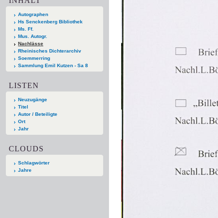
INHALT
Autographen
Hs Senckenberg Bibliothek
Ms. Ff.
Mus. Autogr.
Nachlässe
Rheinisches Dichterarchiv
Soemmerring
Sammlung Emil Kutzen - Sa 8
LISTEN
Neuzugänge
Titel
Autor / Beteiligte
Ort
Jahr
CLOUDS
Schlagwörter
Jahre