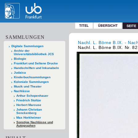
TITEL
ÜBERSICHT
SEITE
SAMMLUNGEN
Nachl. L. Börne B.IX. - Nac
Digitale Sammlungen
Nachl. L. Börne B.IX. Nr. 8
Archiv der
Universitätsbibliothek JCS
Biologie
Frankfurt und Seltene Drucke
Handschriften und Inkunabeln
Judaica
Kinderbuchsammlungen
Koloniale Sammlungen
Musik und Theater
Nachlässe
Arthur Schopenhauer
Friedrich Stoltze
Herbert Marcuse
Johann Christian
Senckenberg
Max Horkheimer
Sonstige Nachlässe und
Autographen