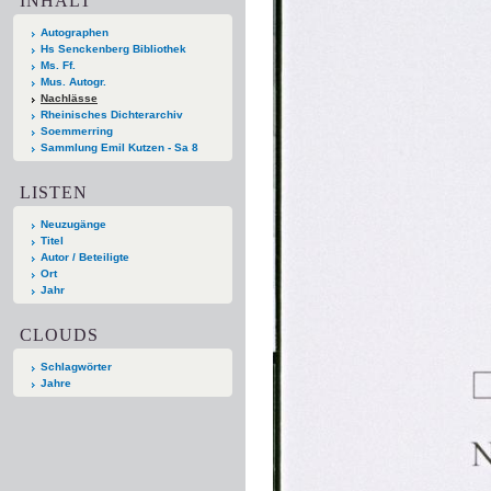
INHALT
Autographen
Hs Senckenberg Bibliothek
Ms. Ff.
Mus. Autogr.
Nachlässe
Rheinisches Dichterarchiv
Soemmerring
Sammlung Emil Kutzen - Sa 8
LISTEN
Neuzugänge
Titel
Autor / Beteiligte
Ort
Jahr
CLOUDS
Schlagwörter
Jahre