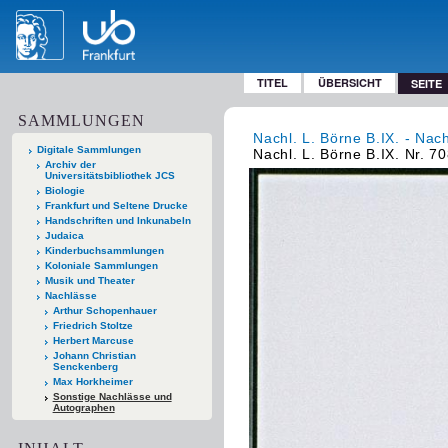
TITEL
ÜBERSICHT
SEITE
SAMMLUNGEN
Nachl. L. Börne B.IX. - Nac
Digitale Sammlungen
Nachl. L. Börne B.IX. Nr. 70
Archiv der
Universitätsbibliothek JCS
Biologie
Frankfurt und Seltene Drucke
Handschriften und Inkunabeln
Judaica
Kinderbuchsammlungen
Koloniale Sammlungen
Musik und Theater
Nachlässe
Arthur Schopenhauer
Friedrich Stoltze
Herbert Marcuse
Johann Christian
Senckenberg
Max Horkheimer
Sonstige Nachlässe und
Autographen