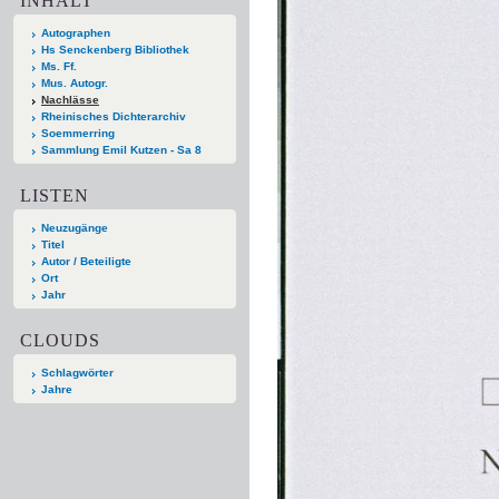
INHALT
Autographen
Hs Senckenberg Bibliothek
Ms. Ff.
Mus. Autogr.
Nachlässe
Rheinisches Dichterarchiv
Soemmerring
Sammlung Emil Kutzen - Sa 8
LISTEN
Neuzugänge
Titel
Autor / Beteiligte
Ort
Jahr
CLOUDS
Schlagwörter
Jahre