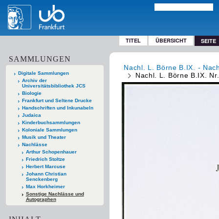
TITEL
ÜBERSICHT
SEITE
SAMMLUNGEN
Nachl. L. Börne B.IX. - Nac
Digitale Sammlungen
Nachl. L. Börne B.IX. Nr
Archiv der
Universitätsbibliothek JCS
Biologie
Frankfurt und Seltene Drucke
Handschriften und Inkunabeln
Judaica
Kinderbuchsammlungen
Koloniale Sammlungen
Musik und Theater
Nachlässe
Arthur Schopenhauer
Friedrich Stoltze
Herbert Marcuse
Johann Christian
Senckenberg
Max Horkheimer
Sonstige Nachlässe und
Autographen