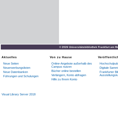
© 2026 Universitätsbibliothek Frankfurt am M
Aktuelles
Von zu Hause
Veröffentli
Neue Seiten
Online-Angebote außerhalb des
Hochschulpubl
Campus nutzen
Neuerwerbungslisten
Digitale Samm
Bücher online bestellen
Neue Datenbanken
Frankfurter Bi
Verlängern, Konto abfragen
Ausstellungsk
Führungen und Schulungen
Hilfe zu Ihrem Konto
Visual Library Server 2018