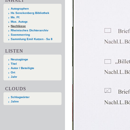
INHALT
Autographen
Hs Senckenberg Bibliothek
Ms. Ff.
Mus. Autogr.
Nachlässe
Rheinisches Dichterarchiv
Soemmerring
Sammlung Emil Kutzen - Sa 8
LISTEN
Neuzugänge
Titel
Autor / Beteiligte
Ort
Jahr
CLOUDS
Schlagwörter
Jahre