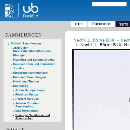
TITEL
ÜBERSICHT
SEITE
SAMMLUNGEN
Nachl. L. Börne B.IX. - Nac
Digitale Sammlungen
Nachl. L. Börne B.IX. Nr
Archiv der
Universitätsbibliothek JCS
Biologie
Frankfurt und Seltene Drucke
Handschriften und Inkunabeln
Judaica
Kinderbuchsammlungen
Koloniale Sammlungen
Musik und Theater
Nachlässe
Arthur Schopenhauer
Friedrich Stoltze
Herbert Marcuse
Johann Christian
Senckenberg
Max Horkheimer
Sonstige Nachlässe und
Autographen