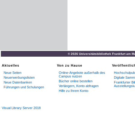
© 2026 Universitätsbibliothek Frankfurt am M
Aktuelles
Von zu Hause
Veröffentli
Neue Seiten
Online-Angebote außerhalb des
Hochschulpubl
Campus nutzen
Neuerwerbungslisten
Digitale Samm
Bücher online bestellen
Neue Datenbanken
Frankfurter Bi
Verlängern, Konto abfragen
Ausstellungsk
Führungen und Schulungen
Hilfe zu Ihrem Konto
Visual Library Server 2018