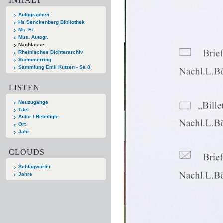
INHALT
Autographen
Hs Senckenberg Bibliothek
Ms. Ff.
Mus. Autogr.
Nachlässe
Rheinisches Dichterarchiv
Soemmerring
Sammlung Emil Kutzen - Sa 8
LISTEN
Neuzugänge
Titel
Autor / Beteiligte
Ort
Jahr
CLOUDS
Schlagwörter
Jahre