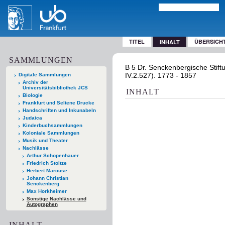
TITEL
ÜBERSICH
INHALT
SAMMLUNGEN
B 5 Dr. Senckenbergische Stift
IV.2.527). 1773 - 1857
Digitale Sammlungen
Archiv der
Universitätsbibliothek JCS
INHALT
Biologie
Frankfurt und Seltene Drucke
Handschriften und Inkunabeln
Judaica
Kinderbuchsammlungen
Koloniale Sammlungen
Musik und Theater
Nachlässe
Arthur Schopenhauer
Friedrich Stoltze
Herbert Marcuse
Johann Christian
Senckenberg
Max Horkheimer
Sonstige Nachlässe und
Autographen
INHALT