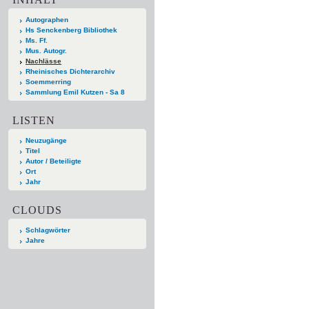
Autographen
Hs Senckenberg Bibliothek
Ms. Ff.
Mus. Autogr.
Nachlässe
Rheinisches Dichterarchiv
Soemmerring
Sammlung Emil Kutzen - Sa 8
LISTEN
Neuzugänge
Titel
Autor / Beteiligte
Ort
Jahr
CLOUDS
Schlagwörter
Jahre