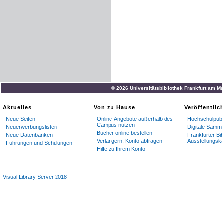
© 2026 Universitätsbibliothek Frankfurt am M
Aktuelles
Von zu Hause
Veröffentli
Neue Seiten
Online-Angebote außerhalb des
Hochschulpubl
Campus nutzen
Neuerwerbungslisten
Digitale Samm
Bücher online bestellen
Neue Datenbanken
Frankfurter Bi
Verlängern, Konto abfragen
Ausstellungsk
Führungen und Schulungen
Hilfe zu Ihrem Konto
Visual Library Server 2018