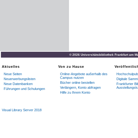
© 2026 Universitätsbibliothek Frankfurt am M
Aktuelles
Von zu Hause
Veröffentli
Neue Seiten
Online-Angebote außerhalb des
Hochschulpubl
Campus nutzen
Neuerwerbungslisten
Digitale Samm
Bücher online bestellen
Neue Datenbanken
Frankfurter Bi
Verlängern, Konto abfragen
Ausstellungsk
Führungen und Schulungen
Hilfe zu Ihrem Konto
Visual Library Server 2018