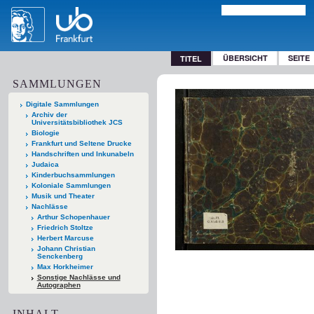
ÜBERSICHT
SEITE
TITEL
SAMMLUNGEN
Digitale Sammlungen
Archiv der
Universitätsbibliothek JCS
Biologie
Frankfurt und Seltene Drucke
Handschriften und Inkunabeln
Judaica
Kinderbuchsammlungen
Koloniale Sammlungen
Musik und Theater
Nachlässe
Arthur Schopenhauer
Friedrich Stoltze
Herbert Marcuse
Johann Christian
Senckenberg
Max Horkheimer
Sonstige Nachlässe und
Autographen
INHALT