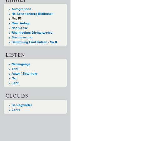
Autographen
Hs Senckenberg Bibliothek
Ms. Ff.
Mus. Autogr.
Nachlässe
Rheinisches Dichterarchiv
Soemmerring
Sammlung Emil Kutzen - Sa 8
LISTEN
Neuzugänge
Titel
Autor / Beteiligte
Ort
Jahr
CLOUDS
Schlagwörter
Jahre