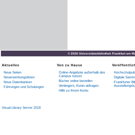
© 2026 Universitätsbibliothek Frankfurt am M
Aktuelles
Von zu Hause
Veröffentli
Neue Seiten
Online-Angebote außerhalb des
Hochschulpubl
Campus nutzen
Neuerwerbungslisten
Digitale Samm
Bücher online bestellen
Neue Datenbanken
Frankfurter Bi
Verlängern, Konto abfragen
Ausstellungsk
Führungen und Schulungen
Hilfe zu Ihrem Konto
Visual Library Server 2018