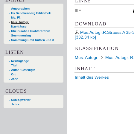
LINKS
Autographen
IIIF
Hs Senckenberg Bibliothek
Ms. Ff.
Mus. Autogr.
DOWNLOAD
Nachlässe
Rheinisches Dichterarchiv
Mus.Autogr.R.Strauss A 35-3
Soemmerring
[
332,34 kb
]
Sammlung Emil Kutzen - Sa 8
KLASSIFIKATION
LISTEN
Mus. Autogr.
Mus. Autogr. R
Neuzugänge
Titel
INHALT
Autor / Beteiligte
Ort
Inhalt des Werkes
Jahr
CLOUDS
Schlagwörter
Jahre