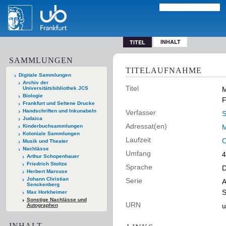
INHALT
TITEL
SAMMLUNGEN
TITELAUFNAHME
Digitale Sammlungen
Archiv der
Titel
Universitätsbibliothek JCS
M
Biologie
F
Frankfurt und Seltene Drucke
Handschriften und Inkunabeln
Verfasser
S
Judaica
Adressat(en)
Kinderbuchsammlungen
M
Koloniale Sammlungen
Laufzeit
O
Musik und Theater
Nachlässe
Umfang
4
Arthur Schopenhauer
Friedrich Stoltze
Sprache
D
Herbert Marcuse
Johann Christian
Serie
A
Senckenberg
S
Max Horkheimer
Sonstige Nachlässe und
URN
u
Autographen
INHALT