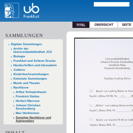
ÜBERSICHT
SEITE
TITEL
SAMMLUNGEN
Digitale Sammlungen
Archiv der
Universitätsbibliothek JCS
Biologie
Frankfurt und Seltene Drucke
Handschriften und Inkunabeln
Judaica
Kinderbuchsammlungen
Koloniale Sammlungen
Musik und Theater
Nachlässe
Arthur Schopenhauer
Friedrich Stoltze
Herbert Marcuse
Johann Christian
Senckenberg
Max Horkheimer
Sonstige Nachlässe und
Autographen
INHALT