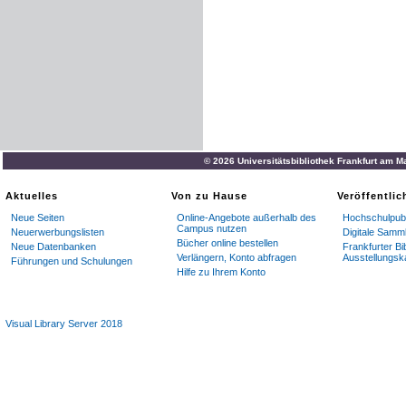
© 2026 Universitätsbibliothek Frankfurt am M
Aktuelles
Von zu Hause
Veröffentli
Neue Seiten
Online-Angebote außerhalb des
Hochschulpubl
Campus nutzen
Neuerwerbungslisten
Digitale Samm
Bücher online bestellen
Neue Datenbanken
Frankfurter Bi
Verlängern, Konto abfragen
Ausstellungsk
Führungen und Schulungen
Hilfe zu Ihrem Konto
Visual Library Server 2018