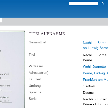
TITELAUFNAHME
Gesamttitel
Nachl. L. Börne 
an Ludwig Börne 
Titel
Nachl. L. Börne 
Börne
Verfasser
Wohl, Jeanette
Adressat(en)
Börne, Ludwig
Laufzeit
Frankfurt am Ma
Umfang
1 eBmU
Sprache
Deutsch
Serie
Nachlaß Ludwig 
Börne - B.IX. B