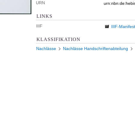
URN
urn:nbn:de:heb
LINKS
IIIF
IIIF-Manifes
KLASSIFIKATION
Nachlässe
Nachlässe Handschriftenabteilung