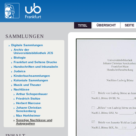
ÜBERSICHT
SEITE
TITEL
SAMMLUNGEN
Digitale Sammlungen
Archiv der
Universitätsbibliothek JCS
Biologie
Frankfurt und Seltene Drucke
Handschriften und Inkunabeln
Judaica
Kinderbuchsammlungen
Koloniale Sammlungen
Musik und Theater
Nachlässe
Arthur Schopenhauer
Friedrich Stoltze
Herbert Marcuse
Johann Christian
Senckenberg
Max Horkheimer
Sonstige Nachlässe und
Autographen
INHALT