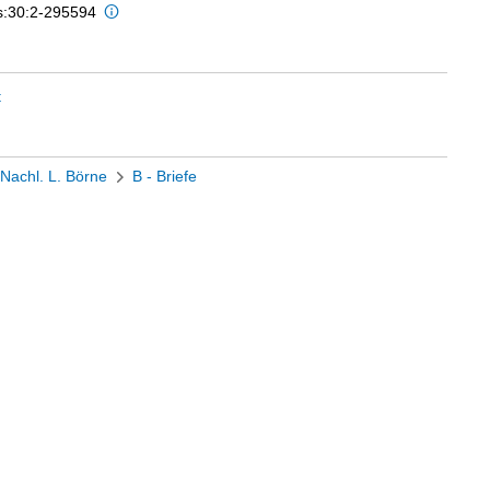
is:30:2-295594
t
Nachl. L. Börne
B - Briefe