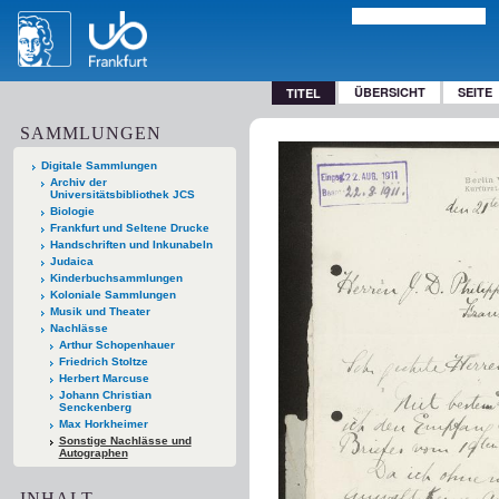
ÜBERSICHT
SEITE
TITEL
SAMMLUNGEN
Digitale Sammlungen
Archiv der
Universitätsbibliothek JCS
Biologie
Frankfurt und Seltene Drucke
Handschriften und Inkunabeln
Judaica
Kinderbuchsammlungen
Koloniale Sammlungen
Musik und Theater
Nachlässe
Arthur Schopenhauer
Friedrich Stoltze
Herbert Marcuse
Johann Christian
Senckenberg
Max Horkheimer
Sonstige Nachlässe und
Autographen
INHALT