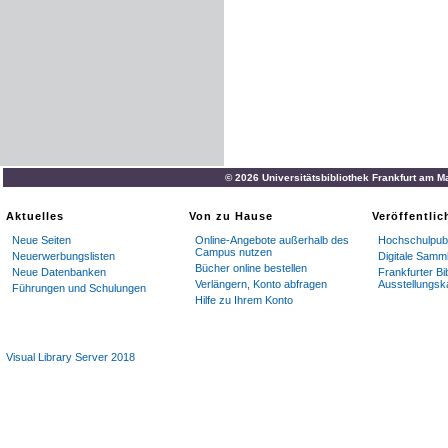
© 2026 Universitätsbibliothek Frankfurt am M
Aktuelles
Von zu Hause
Veröffentli
Neue Seiten
Online-Angebote außerhalb des
Hochschulpubl
Campus nutzen
Neuerwerbungslisten
Digitale Samm
Bücher online bestellen
Neue Datenbanken
Frankfurter Bi
Verlängern, Konto abfragen
Ausstellungsk
Führungen und Schulungen
Hilfe zu Ihrem Konto
Visual Library Server 2018