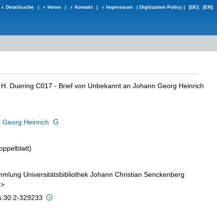
Detailsuche
|
Home
|
Kontakt
|
Impressum
|
Digitization Policy
|
[DE]
[EN]
.H. Duering C017 - Brief von Unbekannt an Johann Georg Heinrich
 Georg Heinrich
oppelblatt)
lung Universitätsbibliothek Johann Christian Senckenberg
n>
is:30:2-329233