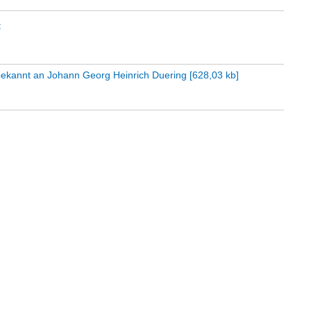
t
bekannt an Johann Georg Heinrich Duering
[
628,03 kb
]