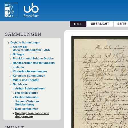
ÜBERSICHT
SEITE
TITEL
SAMMLUNGEN
Digitale Sammlungen
Archiv der
Universitätsbibliothek JCS
Biologie
Frankfurt und Seltene Drucke
Handschriften und Inkunabeln
Judaica
Kinderbuchsammlungen
Koloniale Sammlungen
Musik und Theater
Nachlässe
Arthur Schopenhauer
Friedrich Stoltze
Herbert Marcuse
Johann Christian
Senckenberg
Max Horkheimer
Sonstige Nachlässe und
Autographen
INHALT