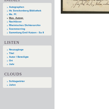
Autographen
Hs Senckenberg Bibliothek
Ms. Ff.
Mus. Autogr.
Nachlässe
Rheinisches Dichterarchiv
Soemmerring
Sammlung Emil Kutzen - Sa 8
LISTEN
Neuzugänge
Titel
Autor / Beteiligte
Ort
Jahr
CLOUDS
Schlagwörter
Jahre