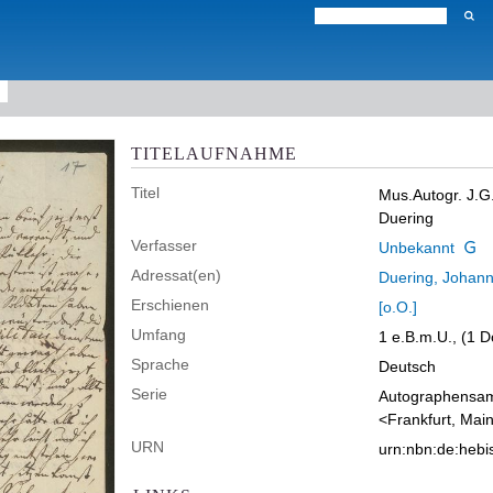
TITELAUFNAHME
Titel
Mus.Autogr. J.G
Duering
Verfasser
Unbekannt
Adressat(en)
Duering, Johann
Erschienen
[o.O.]
Umfang
1 e.B.m.U., (1 D
Sprache
Deutsch
Serie
Autographensamm
<Frankfurt, Mai
URN
urn:nbn:de:heb