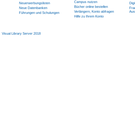
Campus nutzen
Neuerwerbungslisten
Dig
Bücher online bestellen
Neue Datenbanken
Fran
Verlängern, Konto abfragen
Aus
Führungen und Schulungen
Hilfe zu Ihrem Konto
Visual Library Server 2018