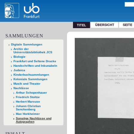
ÜBERSICHT
SEITE
TITEL
SAMMLUNGEN
Digitale Sammlungen
Archiv der
Universitätsbibliothek JCS
Biologie
Frankfurt und Seltene Drucke
Handschriften und Inkunabeln
Judaica
Kinderbuchsammlungen
Koloniale Sammlungen
Musik und Theater
Nachlässe
Arthur Schopenhauer
Friedrich Stoltze
Herbert Marcuse
Johann Christian
Senckenberg
Max Horkheimer
Sonstige Nachlässe und
Autographen
INHALT