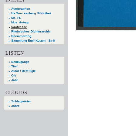
Autographen
Hs Senckenberg Bibliothek
Ms. Ff.
Mus. Autogr.
Nachlässe
Rheinisches Dichterarchiv
Soemmerring
Sammlung Emil Kutzen - Sa 8
LISTEN
Neuzugänge
Titel
Autor / Beteiligte
Ort
Jahr
CLOUDS
Schlagwörter
Jahre