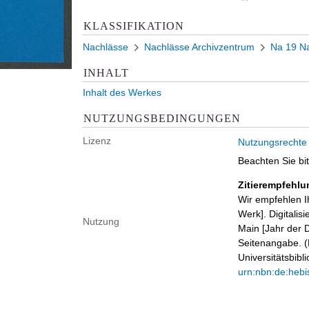
KLASSIFIKATION
Nachlässe
Nachlässe Archivzentrum
Na 19 Na
INHALT
Inhalt des Werkes
NUTZUNGSBEDINGUNGEN
Lizenz
Nutzungsrechte
Beachten Sie bi
Zitierempfehlu
Wir empfehlen I
Werk]. Digitalis
Nutzung
Main [Jahr der D
Seitenangabe. (B
Universitätsbib
urn:nbn:de:hebi