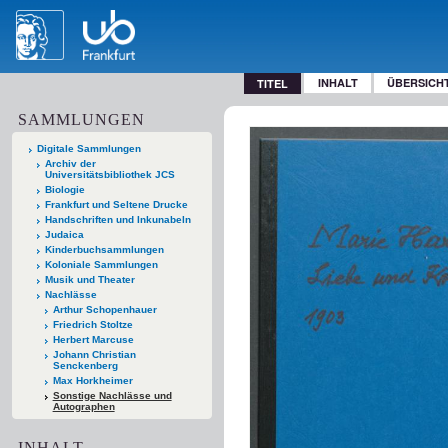
INHALT
ÜBERSICH
TITEL
SAMMLUNGEN
Digitale Sammlungen
Archiv der
Universitätsbibliothek JCS
Biologie
Frankfurt und Seltene Drucke
Handschriften und Inkunabeln
Judaica
Kinderbuchsammlungen
Koloniale Sammlungen
Musik und Theater
Nachlässe
Arthur Schopenhauer
Friedrich Stoltze
Herbert Marcuse
Johann Christian
Senckenberg
Max Horkheimer
Sonstige Nachlässe und
Autographen
INHALT