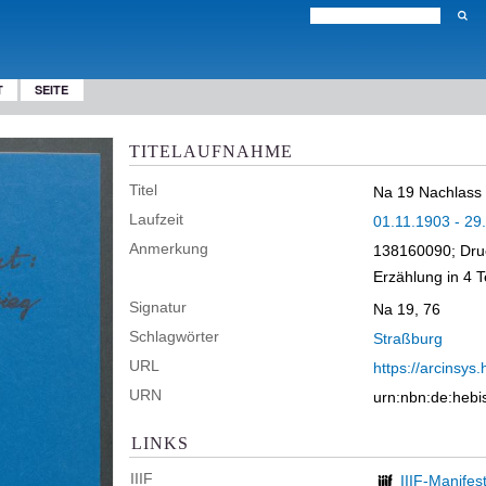
T
SEITE
TITELAUFNAHME
Titel
Na 19 Nachlass M
Laufzeit
01.11.1903 - 29
Anmerkung
138160090; Dru
Erzählung in 4 T
Signatur
Na 19, 76
Schlagwörter
Straßburg
URL
https://arcinsys.
URN
urn:nbn:de:heb
LINKS
IIIF
IIIF-Manifes