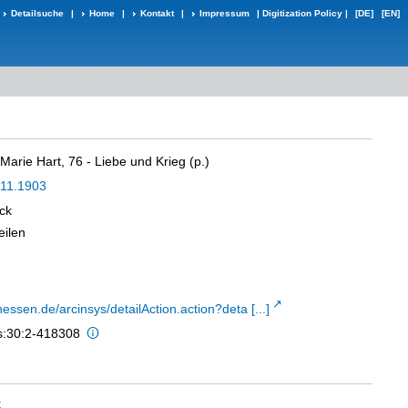
Detailsuche
|
Home
|
Kontakt
|
Impressum
|
Digitization Policy
|
[DE]
[EN]
arie Hart, 76 - Liebe und Krieg (p.)
.11.1903
ck
eilen
hessen.de/arcinsys/detailAction.action?deta [...]
is:30:2-418308
t