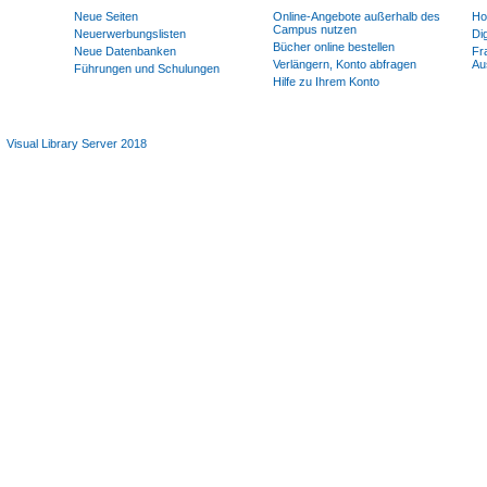
Neue Seiten
Online-Angebote außerhalb des
Ho
Campus nutzen
Neuerwerbungslisten
Di
Bücher online bestellen
Neue Datenbanken
Fra
Verlängern, Konto abfragen
Au
Führungen und Schulungen
Hilfe zu Ihrem Konto
Visual Library Server 2018