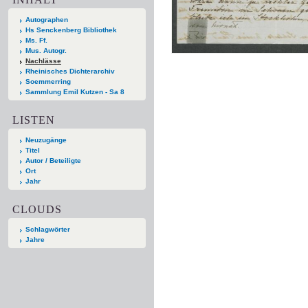
Autographen
Hs Senckenberg Bibliothek
Ms. Ff.
Mus. Autogr.
Nachlässe
Rheinisches Dichterarchiv
Soemmerring
Sammlung Emil Kutzen - Sa 8
LISTEN
Neuzugänge
Titel
Autor / Beteiligte
Ort
Jahr
CLOUDS
Schlagwörter
Jahre