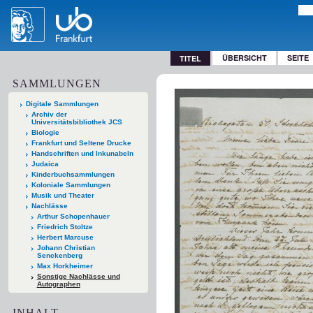
ÜBERSICHT
SEITE
TITEL
SAMMLUNGEN
Digitale Sammlungen
Archiv der
Universitätsbibliothek JCS
Biologie
Frankfurt und Seltene Drucke
Handschriften und Inkunabeln
Judaica
Kinderbuchsammlungen
Koloniale Sammlungen
Musik und Theater
Nachlässe
Arthur Schopenhauer
Friedrich Stoltze
Herbert Marcuse
Johann Christian
Senckenberg
Max Horkheimer
Sonstige Nachlässe und
Autographen
INHALT