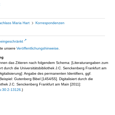
t
chlass Maria Hart
Korrespondenzen
 eingeschränkt
tte unsere
Veröffentlichungshinweise
.
ng
hnen das Zitieren nach folgendem Schema: [Literaturangaben zum
iert durch die Universitätsbibliothek J.C. Senckenberg Frankfurt am
igitalisierung]: Angabe des permanenten Identifiers, ggf.
eispiel: Gutenberg Bibel [1454/55]. Digitalisiert durch die
liothek J.C. Senckenberg Frankfurt am Main [2011]:
s:30:2-13126
.)