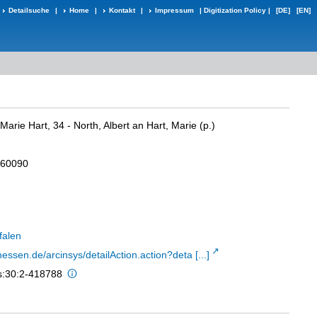
Detailsuche
|
Home
|
Kontakt
|
Impressum
|
Digitization Policy
|
[DE]
[EN]
arie Hart, 34 - North, Albert an Hart, Marie (p.)
160090
falen
hessen.de/arcinsys/detailAction.action?deta [...]
is:30:2-418788