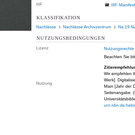
IIIF
IIIF-Manifes
KLASSIFIKATION
Nachlässe
Nachlässe Archivzentrum
Na 19 Na
NUTZUNGSBEDINGUNGEN
Lizenz
Nutzungsrechte
Beachten Sie bi
Zitierempfehlu
Wir empfehlen I
Werk]. Digitalis
Nutzung
Main [Jahr der D
Seitenangabe. (B
Universitätsbib
urn:nbn:de:hebi