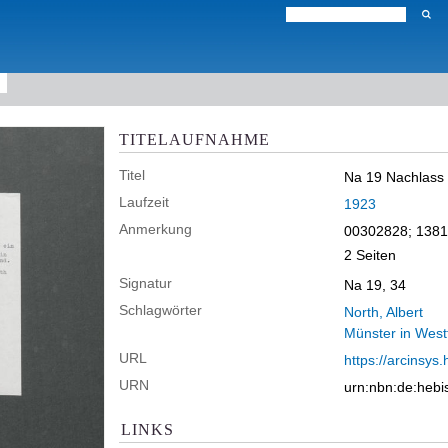
TITELAUFNAHME
Titel
Na 19 Nachlass M
Laufzeit
1923
Anmerkung
00302828; 138
2 Seiten
Signatur
Na 19, 34
Schlagwörter
North, Albert
Münster in West
URL
https://arcinsys.
URN
urn:nbn:de:heb
LINKS