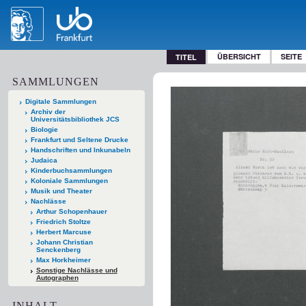
ÜBERSICHT
SEITE
TITEL
SAMMLUNGEN
Digitale Sammlungen
Archiv der
Universitätsbibliothek JCS
Biologie
Frankfurt und Seltene Drucke
Handschriften und Inkunabeln
Judaica
Kinderbuchsammlungen
Koloniale Sammlungen
Musik und Theater
Nachlässe
Arthur Schopenhauer
Friedrich Stoltze
Herbert Marcuse
Johann Christian
Senckenberg
Max Horkheimer
Sonstige Nachlässe und
Autographen
INHALT