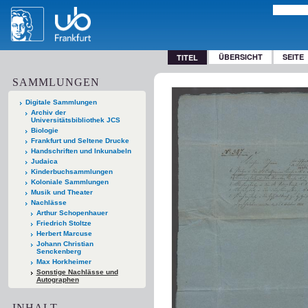
ÜBERSICHT
SEITE
TITEL
SAMMLUNGEN
Digitale Sammlungen
Archiv der
Universitätsbibliothek JCS
Biologie
Frankfurt und Seltene Drucke
Handschriften und Inkunabeln
Judaica
Kinderbuchsammlungen
Koloniale Sammlungen
Musik und Theater
Nachlässe
Arthur Schopenhauer
Friedrich Stoltze
Herbert Marcuse
Johann Christian
Senckenberg
Max Horkheimer
Sonstige Nachlässe und
Autographen
INHALT