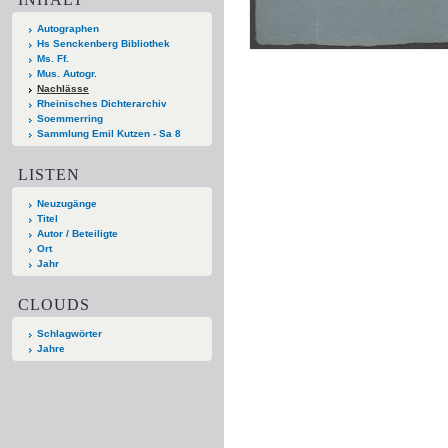
Autographen
Hs Senckenberg Bibliothek
Ms. Ff.
Mus. Autogr.
Nachlässe
Rheinisches Dichterarchiv
Soemmerring
Sammlung Emil Kutzen - Sa 8
LISTEN
Neuzugänge
Titel
Autor / Beteiligte
Ort
Jahr
CLOUDS
Schlagwörter
Jahre