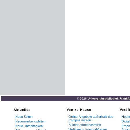
© 2026 Universitätsbibliothek Frankf
Aktuelles
Von zu Hause
Veröf
Neue Seiten
Online-Angebote außerhalb des
Hochs
Campus nutzen
Neuerwerbungslisten
Digit
Bücher online bestellen
Neue Datenbanken
Frankf
Verlängern, Konto abfragen
Ausst