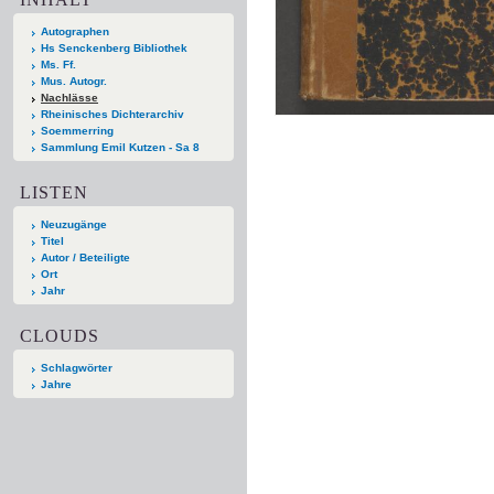
Autographen
Hs Senckenberg Bibliothek
Ms. Ff.
Mus. Autogr.
Nachlässe
Rheinisches Dichterarchiv
Soemmerring
Sammlung Emil Kutzen - Sa 8
LISTEN
Neuzugänge
Titel
Autor / Beteiligte
Ort
Jahr
CLOUDS
Schlagwörter
Jahre