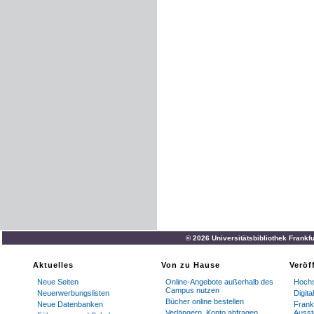
© 2026 Universitätsbibliothek Frankf
Aktuelles
Von zu Hause
Veröf
Neue Seiten
Online-Angebote außerhalb des
Hochs
Campus nutzen
Neuerwerbungslisten
Digit
Bücher online bestellen
Neue Datenbanken
Frankf
Verlängern, Konto abfragen
Ausst