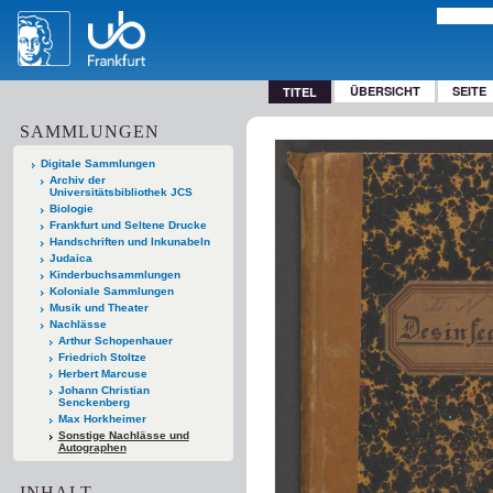
ÜBERSICHT
SEITE
TITEL
SAMMLUNGEN
Digitale Sammlungen
Archiv der
Universitätsbibliothek JCS
Biologie
Frankfurt und Seltene Drucke
Handschriften und Inkunabeln
Judaica
Kinderbuchsammlungen
Koloniale Sammlungen
Musik und Theater
Nachlässe
Arthur Schopenhauer
Friedrich Stoltze
Herbert Marcuse
Johann Christian
Senckenberg
Max Horkheimer
Sonstige Nachlässe und
Autographen
INHALT