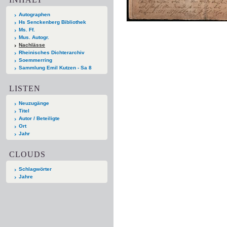
Autographen
Hs Senckenberg Bibliothek
Ms. Ff.
Mus. Autogr.
Nachlässe
Rheinisches Dichterarchiv
Soemmerring
Sammlung Emil Kutzen - Sa 8
LISTEN
Neuzugänge
Titel
Autor / Beteiligte
Ort
Jahr
CLOUDS
Schlagwörter
Jahre