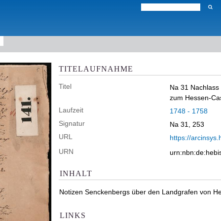
TITELAUFNAHME
Titel
Na 31 Nachlass
zum Hessen-Cass
Laufzeit
1748 - 1758
Signatur
Na 31, 253
URL
https://arcinsys.
URN
urn:nbn:de:heb
INHALT
Notizen Senckenbergs über den Landgrafen von H
LINKS