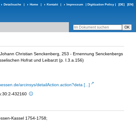
Detailsuche
|
Home
|
Kontakt
|
Impressum
|
Digitization Policy
|
[DE]
[EN]
 Johann Christian Senckenberg, 253 - Ernennung Senckenbergs
elischen Hofrat und Leibarzt (p. I.3.a.156)
hessen.de/arcinsys/detailAction.action?deta [...]
is:30:2-432160
essen-Kassel 1754-1758;