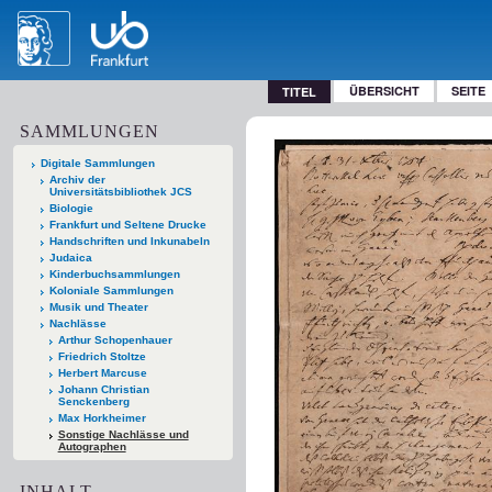
ÜBERSICHT
SEITE
TITEL
SAMMLUNGEN
Digitale Sammlungen
Archiv der
Universitätsbibliothek JCS
Biologie
Frankfurt und Seltene Drucke
Handschriften und Inkunabeln
Judaica
Kinderbuchsammlungen
Koloniale Sammlungen
Musik und Theater
Nachlässe
Arthur Schopenhauer
Friedrich Stoltze
Herbert Marcuse
Johann Christian
Senckenberg
Max Horkheimer
Sonstige Nachlässe und
Autographen
INHALT