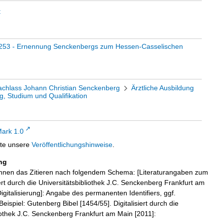
t
 253 - Ernennung Senckenbergs zum Hessen-Casselischen
chlass Johann Christian Senckenberg
Ärztliche Ausbildung
g, Studium und Qualifikation
ark 1.0
tte unsere
Veröffentlichungshinweise
.
ng
hnen das Zitieren nach folgendem Schema: [Literaturangaben zum
iert durch die Universitätsbibliothek J.C. Senckenberg Frankfurt am
igitalisierung]: Angabe des permanenten Identifiers, ggf.
eispiel: Gutenberg Bibel [1454/55]. Digitalisiert durch die
liothek J.C. Senckenberg Frankfurt am Main [2011]: