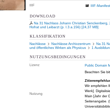
IIIF
IIIF-Manifes
DOWNLOAD
Na 31 Nachlass Johann Christian Senckenberg,
Hofrat und Leibarzt (p. I.3.a.156)
[
24,37 MB
]
KLASSIFIKATION
Nachlässe
Nachlässe Archivzentrum
Na 31 Na
und öffentliches Wirken als Physicus
1 Ausbildun
NUTZUNGSBEDINGUNGEN
Lizenz
Public Domain M
Beachten Sie bi
Zitierempfehlu
Wir empfehlen I
Werk]. Digitalis
Nutzung
Main [Jahr der D
Seitenangabe. (B
Universitätsbib