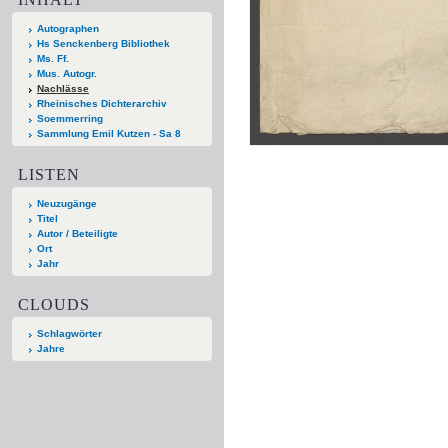
Autographen
Hs Senckenberg Bibliothek
Ms. Ff.
Mus. Autogr.
Nachlässe
Rheinisches Dichterarchiv
Soemmerring
Sammlung Emil Kutzen - Sa 8
LISTEN
Neuzugänge
Titel
Autor / Beteiligte
Ort
Jahr
CLOUDS
Schlagwörter
Jahre