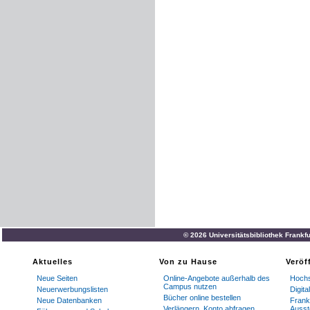
© 2026 Universitätsbibliothek Frankf
Aktuelles
Von zu Hause
Veröf
Neue Seiten
Online-Angebote außerhalb des
Hochs
Campus nutzen
Neuerwerbungslisten
Digit
Bücher online bestellen
Neue Datenbanken
Frankf
Verlängern, Konto abfragen
Ausst