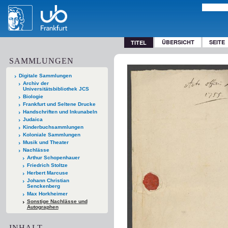
ÜBERSICHT
SEITE
TITEL
SAMMLUNGEN
Digitale Sammlungen
Archiv der
Universitätsbibliothek JCS
Biologie
Frankfurt und Seltene Drucke
Handschriften und Inkunabeln
Judaica
Kinderbuchsammlungen
Koloniale Sammlungen
Musik und Theater
Nachlässe
Arthur Schopenhauer
Friedrich Stoltze
Herbert Marcuse
Johann Christian
Senckenberg
Max Horkheimer
Sonstige Nachlässe und
Autographen
INHALT