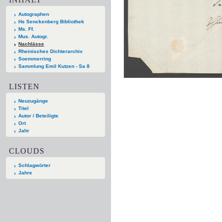
Autographen
Hs Senckenberg Bibliothek
Ms. Ff.
Mus. Autogr.
Nachlässe
Rheinisches Dichterarchiv
Soemmerring
Sammlung Emil Kutzen - Sa 8
LISTEN
Neuzugänge
Titel
Autor / Beteiligte
Ort
Jahr
CLOUDS
Schlagwörter
Jahre