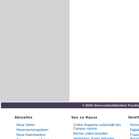
© 2026 Universitätsbibliothek Frankf
Aktuelles
Von zu Hause
Veröf
Neue Seiten
Online-Angebote außerhalb des
Hochs
Campus nutzen
Neuerwerbungslisten
Digit
Bücher online bestellen
Neue Datenbanken
Frankf
Verlängern, Konto abfragen
Ausst