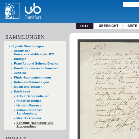
ÜBERSICHT
SEITE
TITEL
SAMMLUNGEN
Digitale Sammlungen
Archiv der
Universitätsbibliothek JCS
Biologie
Frankfurt und Seltene Drucke
Handschriften und Inkunabeln
Judaica
Kinderbuchsammlungen
Koloniale Sammlungen
Musik und Theater
Nachlässe
Arthur Schopenhauer
Friedrich Stoltze
Herbert Marcuse
Johann Christian
Senckenberg
Max Horkheimer
Sonstige Nachlässe und
Autographen
INHALT