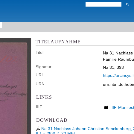
TITELAUFNAHME
Titel
Na 31 Nachlass 
Familie Raumburg
Signatur
Na 31, 393
URL
https://arcinsys.
URN
urn:nbn:de:heb
LINKS
IIIF
IIIF-Manifes
DOWNLOAD
Na 31 Nachlass Johann Christian Senckenberg, 3
II.1.a.283)
[
1,20 MB
]