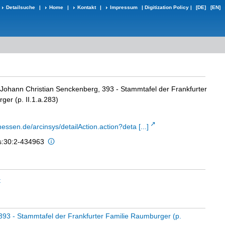
Detailsuche
|
Home
|
Kontakt
|
Impressum
|
Digitization Policy
|
[DE]
[EN]
Johann Christian Senckenberg, 393 - Stammtafel der Frankfurter
er (p. II.1.a.283)
hessen.de/arcinsys/detailAction.action?deta [...]
is:30:2-434963
t
93 - Stammtafel der Frankfurter Familie Raumburger (p.