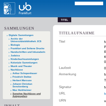
TITEL
SAMMLUNGEN
TITELAUFNAHME
Digitale Sammlungen
Archiv der
Titel
Universitätsbibliothek JCS
N
Biologie
P
Frankfurt und Seltene Drucke
R
Handschriften und Inkunabeln
Judaica
K
Kinderbuchsammlungen
0
Koloniale Sammlungen
Musik und Theater
Laufzeit
0
Nachlässe
Arthur Schopenhauer
Anmerkung
N
Friedrich Stoltze
T
Herbert Marcuse
Johann Christian
Signatur
Senckenberg
N
Max Horkheimer
URL
h
Sonstige Nachlässe und
Autographen
URN
u
INHALT