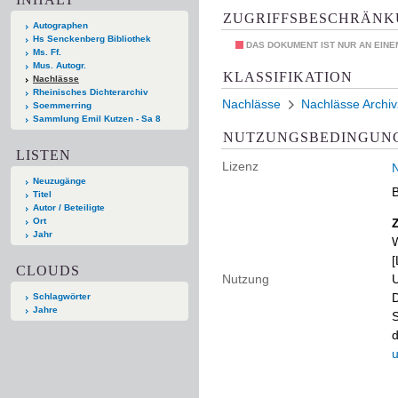
ZUGRIFFSBESCHRÄN
Autographen
Hs Senckenberg Bibliothek
DAS DOKUMENT IST NUR AN EIN
Ms. Ff.
Mus. Autogr.
KLASSIFIKATION
Nachlässe
Rheinisches Dichterarchiv
Nachlässe
Nachlässe Archi
Soemmerring
Sammlung Emil Kutzen - Sa 8
NUTZUNGSBEDINGUN
LISTEN
Lizenz
N
Neuzugänge
B
Titel
Autor / Beteiligte
Ort
Jahr
W
[
CLOUDS
Nutzung
U
D
Schlagwörter
Jahre
S
d
u