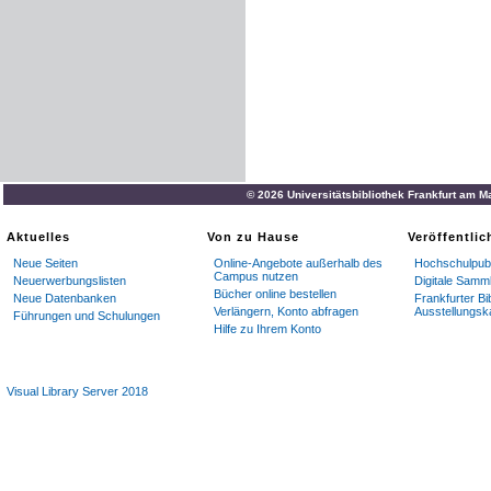
© 2026 Universitätsbibliothek Frankfurt am M
Aktuelles
Von zu Hause
Veröffentli
Neue Seiten
Online-Angebote außerhalb des
Hochschulpubl
Campus nutzen
Neuerwerbungslisten
Digitale Samm
Bücher online bestellen
Neue Datenbanken
Frankfurter Bi
Verlängern, Konto abfragen
Ausstellungsk
Führungen und Schulungen
Hilfe zu Ihrem Konto
Visual Library Server 2018