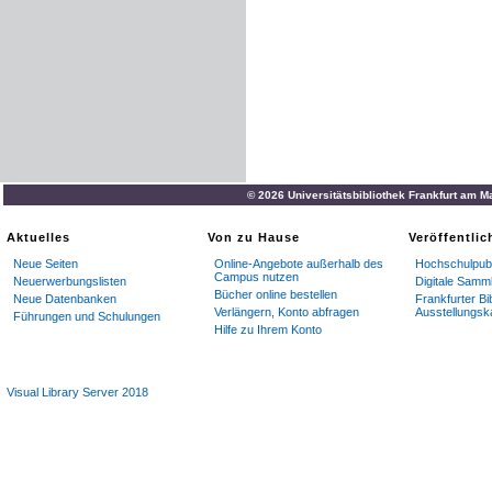
© 2026 Universitätsbibliothek Frankfurt am M
Aktuelles
Von zu Hause
Veröffentli
Neue Seiten
Online-Angebote außerhalb des
Hochschulpubl
Campus nutzen
Neuerwerbungslisten
Digitale Samm
Bücher online bestellen
Neue Datenbanken
Frankfurter Bi
Verlängern, Konto abfragen
Ausstellungsk
Führungen und Schulungen
Hilfe zu Ihrem Konto
Visual Library Server 2018