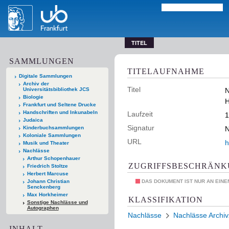
TITEL
SAMMLUNGEN
TITELAUFNAHME
Digitale Sammlungen
Archiv der
Titel
Universitätsbibliothek JCS
N
Biologie
H
Frankfurt und Seltene Drucke
Handschriften und Inkunabeln
Laufzeit
1
Judaica
Signatur
Kinderbuchsammlungen
N
Koloniale Sammlungen
URL
h
Musik und Theater
Nachlässe
Arthur Schopenhauer
ZUGRIFFSBESCHRÄN
Friedrich Stoltze
Herbert Marcuse
Johann Christian
DAS DOKUMENT IST NUR AN EIN
Senckenberg
Max Horkheimer
KLASSIFIKATION
Sonstige Nachlässe und
Autographen
Nachlässe
Nachlässe Archi
INHALT