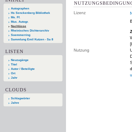
NUTZUNGSBEDINGUN
Autographen
Lizenz
N
Hs Senckenberg Bibliothek
Ms. Ff.
B
Mus. Autogr.
Nachlässe
Rheinisches Dichterarchiv
Soemmerring
W
Sammlung Emil Kutzen - Sa 8
[
Nutzung
U
LISTEN
D
Neuzugänge
S
Titel
d
Autor / Beteiligte
Ort
u
Jahr
CLOUDS
Schlagwörter
Jahre