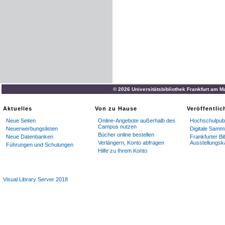
© 2026 Universitätsbibliothek Frankfurt am M
Aktuelles
Von zu Hause
Veröffentli
Neue Seiten
Online-Angebote außerhalb des
Hochschulpubl
Campus nutzen
Neuerwerbungslisten
Digitale Samm
Bücher online bestellen
Neue Datenbanken
Frankfurter Bi
Verlängern, Konto abfragen
Ausstellungsk
Führungen und Schulungen
Hilfe zu Ihrem Konto
Visual Library Server 2018