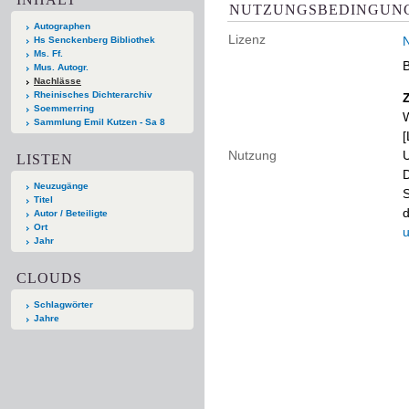
NUTZUNGSBEDINGUN
Autographen
Lizenz
N
Hs Senckenberg Bibliothek
Ms. Ff.
B
Mus. Autogr.
Nachlässe
Rheinisches Dichterarchiv
Soemmerring
W
Sammlung Emil Kutzen - Sa 8
[
Nutzung
U
LISTEN
D
Neuzugänge
S
Titel
d
Autor / Beteiligte
Ort
u
Jahr
CLOUDS
Schlagwörter
Jahre