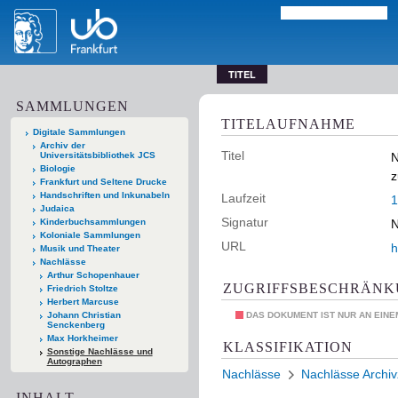
TITEL
SAMMLUNGEN
TITELAUFNAHME
Digitale Sammlungen
Archiv der
Titel
Universitätsbibliothek JCS
N
Biologie
z
Frankfurt und Seltene Drucke
Handschriften und Inkunabeln
Laufzeit
1
Judaica
Signatur
Kinderbuchsammlungen
N
Koloniale Sammlungen
URL
h
Musik und Theater
Nachlässe
Arthur Schopenhauer
ZUGRIFFSBESCHRÄN
Friedrich Stoltze
Herbert Marcuse
Johann Christian
DAS DOKUMENT IST NUR AN EIN
Senckenberg
Max Horkheimer
KLASSIFIKATION
Sonstige Nachlässe und
Autographen
Nachlässe
Nachlässe Archi
INHALT