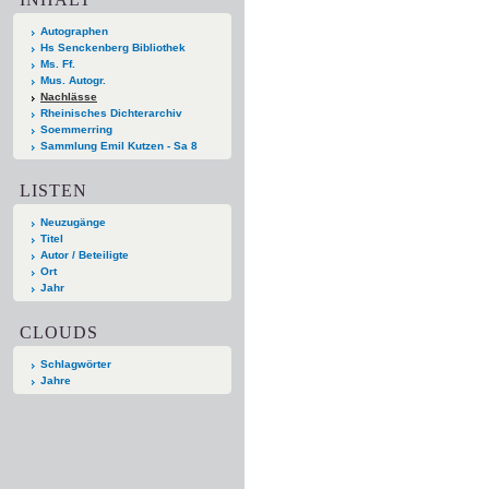
Autographen
Hs Senckenberg Bibliothek
Ms. Ff.
Mus. Autogr.
Nachlässe
Rheinisches Dichterarchiv
Soemmerring
Sammlung Emil Kutzen - Sa 8
LISTEN
Neuzugänge
Titel
Autor / Beteiligte
Ort
Jahr
CLOUDS
Schlagwörter
Jahre