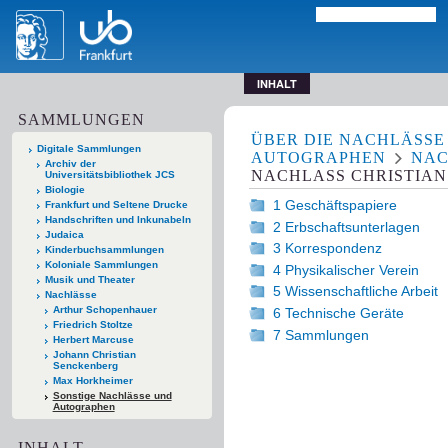
INHALT
SAMMLUNGEN
ÜBER DIE NACHLÄSSE
Digitale Sammlungen
AUTOGRAPHEN
NAC
Archiv der
NACHLASS CHRISTIAN
Universitätsbibliothek JCS
Biologie
1 Geschäftspapiere
Frankfurt und Seltene Drucke
Handschriften und Inkunabeln
2 Erbschaftsunterlagen
Judaica
3 Korrespondenz
Kinderbuchsammlungen
Koloniale Sammlungen
4 Physikalischer Verein
Musik und Theater
5 Wissenschaftliche Arbeit
Nachlässe
Arthur Schopenhauer
6 Technische Geräte
Friedrich Stoltze
7 Sammlungen
Herbert Marcuse
Johann Christian
Senckenberg
Max Horkheimer
Sonstige Nachlässe und
Autographen
INHALT