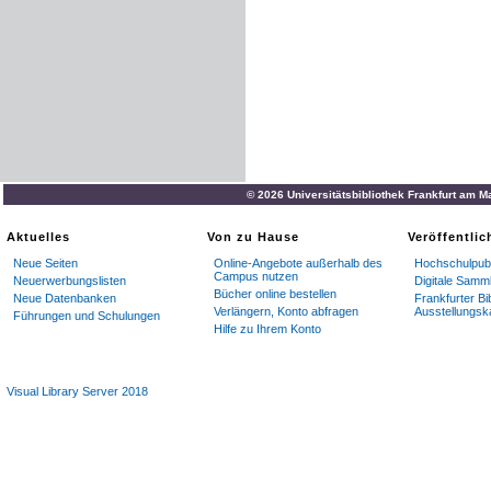
© 2026 Universitätsbibliothek Frankfurt am M
Aktuelles
Von zu Hause
Veröffentli
Neue Seiten
Online-Angebote außerhalb des
Hochschulpubl
Campus nutzen
Neuerwerbungslisten
Digitale Samm
Bücher online bestellen
Neue Datenbanken
Frankfurter Bi
Verlängern, Konto abfragen
Ausstellungsk
Führungen und Schulungen
Hilfe zu Ihrem Konto
Visual Library Server 2018