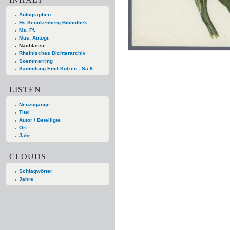
Autographen
Hs Senckenberg Bibliothek
Ms. Ff.
Mus. Autogr.
Nachlässe
Rheinisches Dichterarchiv
Soemmerring
Sammlung Emil Kutzen - Sa 8
LISTEN
Neuzugänge
Titel
Autor / Beteiligte
Ort
Jahr
CLOUDS
Schlagwörter
Jahre