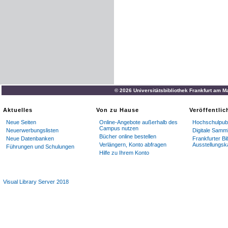
© 2026 Universitätsbibliothek Frankfurt am M
Aktuelles
Von zu Hause
Veröffentli
Neue Seiten
Online-Angebote außerhalb des
Hochschulpubl
Campus nutzen
Neuerwerbungslisten
Digitale Samm
Bücher online bestellen
Neue Datenbanken
Frankfurter Bi
Verlängern, Konto abfragen
Ausstellungsk
Führungen und Schulungen
Hilfe zu Ihrem Konto
Visual Library Server 2018