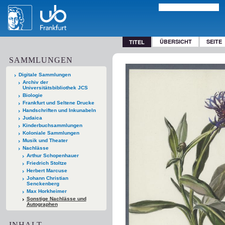
ÜBERSICHT
SEITE
TITEL
SAMMLUNGEN
Digitale Sammlungen
Archiv der
Universitätsbibliothek JCS
Biologie
Frankfurt und Seltene Drucke
Handschriften und Inkunabeln
Judaica
Kinderbuchsammlungen
Koloniale Sammlungen
Musik und Theater
Nachlässe
Arthur Schopenhauer
Friedrich Stoltze
Herbert Marcuse
Johann Christian
Senckenberg
Max Horkheimer
Sonstige Nachlässe und
Autographen
INHALT