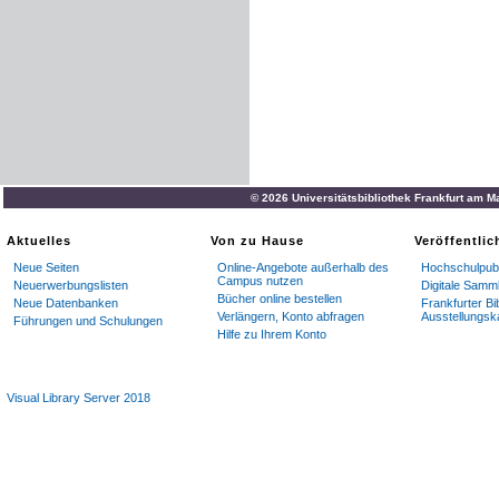
© 2026 Universitätsbibliothek Frankfurt am M
Aktuelles
Von zu Hause
Veröffentli
Neue Seiten
Online-Angebote außerhalb des
Hochschulpubl
Campus nutzen
Neuerwerbungslisten
Digitale Samm
Bücher online bestellen
Neue Datenbanken
Frankfurter Bi
Verlängern, Konto abfragen
Ausstellungsk
Führungen und Schulungen
Hilfe zu Ihrem Konto
Visual Library Server 2018