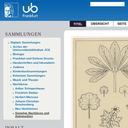
ÜBERSICHT
SEITE
TITEL
SAMMLUNGEN
Digitale Sammlungen
Archiv der
Universitätsbibliothek JCS
Biologie
Frankfurt und Seltene Drucke
Handschriften und Inkunabeln
Judaica
Kinderbuchsammlungen
Koloniale Sammlungen
Musik und Theater
Nachlässe
Arthur Schopenhauer
Friedrich Stoltze
Herbert Marcuse
Johann Christian
Senckenberg
Max Horkheimer
Sonstige Nachlässe und
Autographen
INHALT