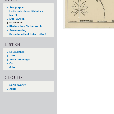
Autographen
Hs Senckenberg Bibliothek
Ms. Ff.
Mus. Autogr.
Nachlässe
Rheinisches Dichterarchiv
Soemmerring
Sammlung Emil Kutzen - Sa 8
LISTEN
Neuzugänge
Titel
Autor / Beteiligte
Ort
Jahr
CLOUDS
Schlagwörter
Jahre