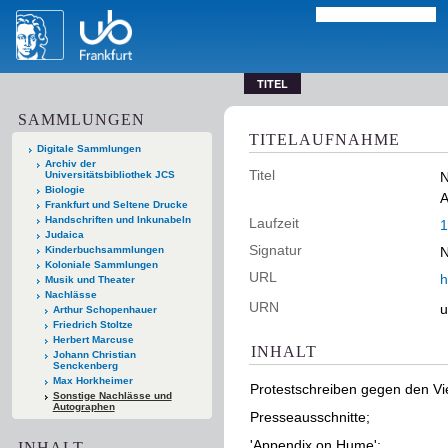
TITEL
SAMMLUNGEN
TITELAUFNAHME
Digitale Sammlungen
Archiv der
Titel
Universitätsbibliothek JCS
N
Biologie
A
Frankfurt und Seltene Drucke
Handschriften und Inkunabeln
Laufzeit
1
Judaica
Signatur
Kinderbuchsammlungen
N
Koloniale Sammlungen
URL
h
Musik und Theater
Nachlässe
URN
u
Arthur Schopenhauer
Friedrich Stoltze
Herbert Marcuse
INHALT
Johann Christian
Senckenberg
Max Horkheimer
Protestschreiben gegen den Vi
Sonstige Nachlässe und
Autographen
Presseausschnitte;
'Appendix on Hume';
INHALT