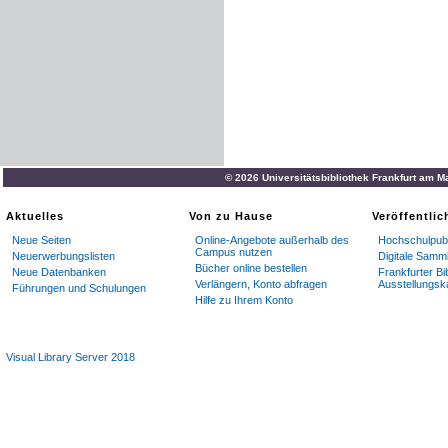
© 2026 Universitätsbibliothek Frankfurt am M
Aktuelles
Von zu Hause
Veröffentli
Neue Seiten
Online-Angebote außerhalb des
Hochschulpubl
Campus nutzen
Neuerwerbungslisten
Digitale Samm
Bücher online bestellen
Neue Datenbanken
Frankfurter Bi
Verlängern, Konto abfragen
Ausstellungsk
Führungen und Schulungen
Hilfe zu Ihrem Konto
Visual Library Server 2018