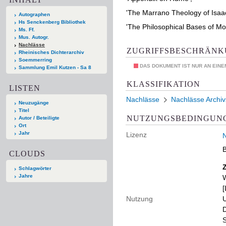
'The Marrano Theology of Isaa
Autographen
Hs Senckenberg Bibliothek
'The Philosophical Bases of M
Ms. Ff.
Mus. Autogr.
Nachlässe
ZUGRIFFSBESCHRÄN
Rheinisches Dichterarchiv
Soemmerring
DAS DOKUMENT IST NUR AN EIN
Sammlung Emil Kutzen - Sa 8
KLASSIFIKATION
LISTEN
Nachlässe
Nachlässe Archi
Neuzugänge
Titel
NUTZUNGSBEDINGUN
Autor / Beteiligte
Ort
Jahr
Lizenz
N
B
CLOUDS
Schlagwörter
Jahre
W
[
Nutzung
U
D
S