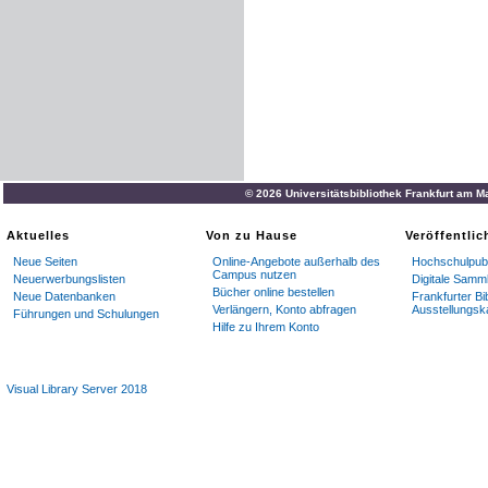
© 2026 Universitätsbibliothek Frankfurt am M
Aktuelles
Von zu Hause
Veröffentli
Neue Seiten
Online-Angebote außerhalb des
Hochschulpubl
Campus nutzen
Neuerwerbungslisten
Digitale Samm
Bücher online bestellen
Neue Datenbanken
Frankfurter Bi
Verlängern, Konto abfragen
Ausstellungsk
Führungen und Schulungen
Hilfe zu Ihrem Konto
Visual Library Server 2018