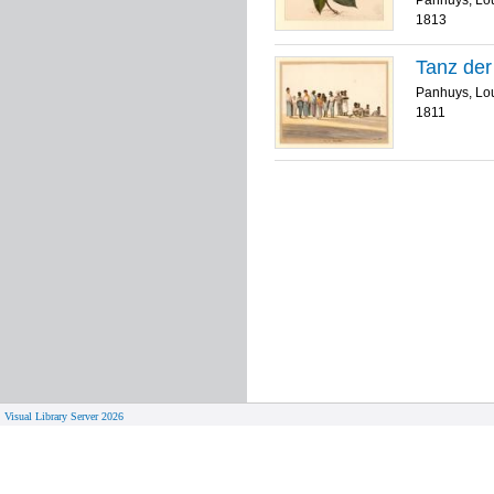
Panhuys, Lo
1813
Tanz der
Panhuys, Lo
1811
Visual Library Server 2026