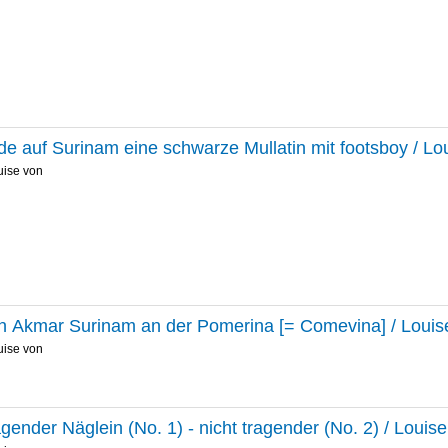
de auf Surinam eine schwarze Mullatin mit footsboy / L
uise von
n Akmar Surinam an der Pomerina [= Comevina] / Loui
uise von
agender Näglein (No. 1) - nicht tragender (No. 2) / Loui