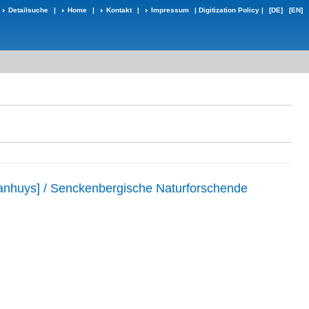
Detailsuche
|
Home
|
Kontakt
|
Impressum
|
Digitization Policy
|
[DE]
[EN]
Panhuys] / Senckenbergische Naturforschende