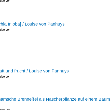
uise von
chia triloba] / Louise von Panhuys
uise von
att und frucht / Louise von Panhuys
uise von
namsche Brenneßel als Nascherpflanze auf einem Baum g