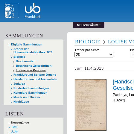
NEUZUGÄNGE
SAMMLUNGEN
BIOLOGIE
LOUISE 
Digitale Sammlungen
Archiv der
Treffer pro Seite:
Bl
Universitätsbibliothek JCS
Biologie
Biodiversität
Botanische Zeitschriften
vom 11.4.2013
Louise von Panhuys
Frankfurt und Seltene Drucke
Handschriften und Inkunabeln
[Handsch
Judaica
Gesellsc
Kinderbuchsammlungen
Koloniale Sammlungen
Panhuys, Lo
Musik und Theater
[1824?]
Nachlässe
LISTEN
Neuzugänge
Titel
Jahr